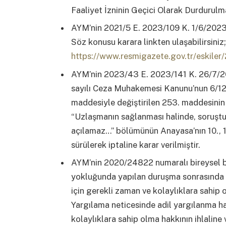
Faaliyet İzninin Geçici Olarak Durdurulma
AYM’nin 2021/5 E. 2023/109 K. 1/6/2023 
Söz konusu karara linkten ulaşabilirsiniz;
https://www.resmigazete.gov.tr/eskile
AYM’nin 2023/43 E. 2023/141 K. 26/7/2023
sayılı Ceza Muhakemesi Kanunu’nun 6/12/
maddesiyle değiştirilen 253. maddesinin (
“Uzlaşmanın sağlanması halinde, soruşt
açılamaz…” bölümünün Anayasa’nın 10., 13.,
sürülerek iptaline karar verilmiştir.
AYM’nin 2020/24822 numaralı bireysel b
yokluğunda yapılan duruşma sonrasında 
için gerekli zaman ve kolaylıklara sahip ol
Yargılama neticesinde adil yargılanma h
kolaylıklara sahip olma hakkının ihlaline