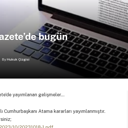
azete’de bugün
By
Hukuk Çizgisi
ete’de yayımlanan gelişmeler…
ı Cumhurbaşkanı Atama kararları yayımlanmıştır.
siniz;
r/2023/10/20231018-1.pdf