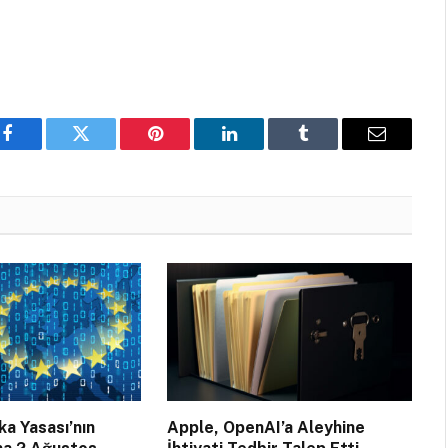
Facebook
Twitter
Pinterest
LinkedIn
Tumblr
Email
a Yasası’nın
Apple, OpenAI’a Aleyhine