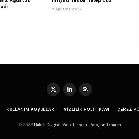
na 2 Ağustos
İhtiyati Tedbir Talep Etti
ladı
5 Ağustos 2026
X
LinkedIn
RSS
(Twitter)
KULLANIM KOŞULLARI
GIZLILIK POLITIKASI
ÇEREZ PO
© 2026
Hukuk Çizgisi
. |
Web Tasarım
:
Paragon Tasarım