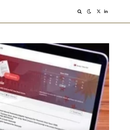
X
LinkedIn
(Twitter)