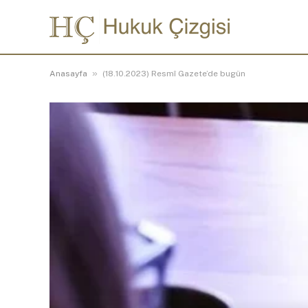
»
Anasayfa
(18.10.2023) Resmî Gazete’de bugün