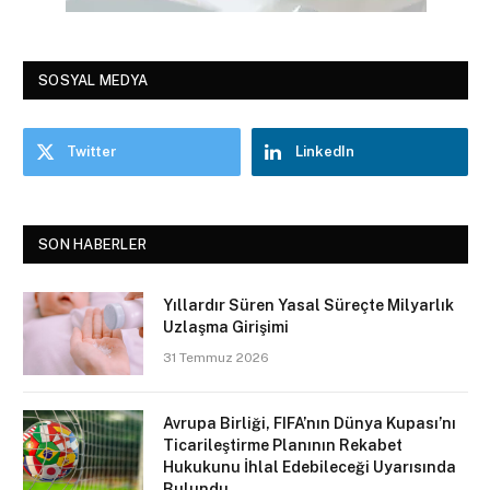
SOSYAL MEDYA
Twitter
LinkedIn
SON HABERLER
Yıllardır Süren Yasal Süreçte Milyarlık
Uzlaşma Girişimi
31 Temmuz 2026
Avrupa Birliği, FIFA’nın Dünya Kupası’nı
Ticarileştirme Planının Rekabet
Hukukunu İhlal Edebileceği Uyarısında
Bulundu