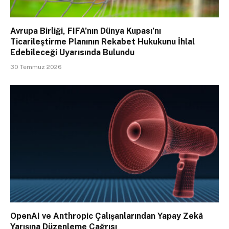
Avrupa Birliği, FIFA’nın Dünya Kupası’nı
Ticarileştirme Planının Rekabet Hukukunu İhlal
Edebileceği Uyarısında Bulundu
30 Temmuz 2026
OpenAI ve Anthropic Çalışanlarından Yapay Zekâ
Yarışına Düzenleme Çağrısı