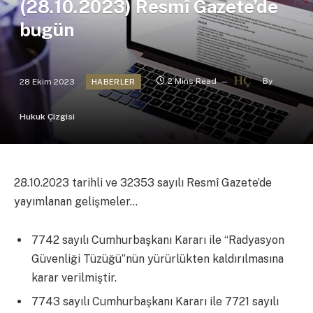
(28.10.2023) Resmî Gazete’de
bugün
28 Ekim 2023
2 Mins Read
By
HABERLER
Hukuk Çizgisi
28.10.2023 tarihli ve 32353 sayılı Resmî Gazete’de
yayımlanan gelişmeler…
7742 sayılı Cumhurbaşkanı Kararı ile “Radyasyon
Güvenliği Tüzüğü”nün yürürlükten kaldırılmasına
karar verilmiştir.
7743 sayılı Cumhurbaşkanı Kararı ile 7721 sayılı