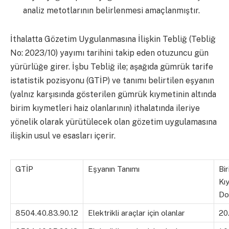
analiz metotlarının belirlenmesi amaçlanmıştır.
İthalatta Gözetim Uygulanmasına İlişkin Tebliğ (Tebliğ
No: 2023/10) yayımı tarihini takip eden otuzuncu gün
yürürlüğe girer. İşbu Tebliğ ile; aşağıda gümrük tarife
istatistik pozisyonu (GTİP) ve tanımı belirtilen eşyanın
(yalnız karşısında gösterilen gümrük kıymetinin altında
birim kıymetleri haiz olanlarının) ithalatında ileriye
yönelik olarak yürütülecek olan gözetim uygulamasına
ilişkin usul ve esasları içerir.
GTİP
Eşyanın Tanımı
Bi
Kı
Do
8504.40.83.90.12
Elektrikli araçlar için olanlar
20