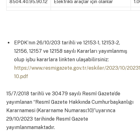
8504.40.95.90.12
Elektrikli araçlar için olanlar
1.
EPDK’nın 26/10/203 tarihli ve 12153-1, 12153-2,
12156, 12157 ve 12158 sayılı Kararları yayımlanmış
olup işbu kararlara linkten ulaşabilirsiniz:
https://www.resmigazete.gov.tr/eskiler/2023/10/2023
10.pdf
15/7/2018 tarihli ve 30479 sayılı Resmî Gazete’de
yayımlanan “Resmî Gazete Hakkında Cumhurbaşkanlığı
Kararnamesi (Kararname Numarası:10)”uyarınca
29/10/2023 tarihinde Resmî Gazete
yayımlanmamaktadır.