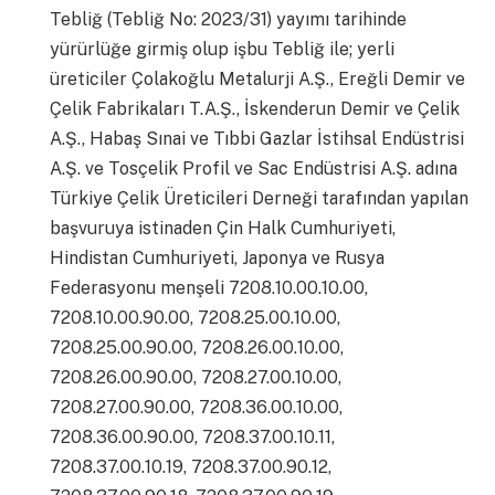
Tebliğ (Tebliğ No: 2023/31) yayımı tarihinde
yürürlüğe girmiş olup işbu Tebliğ ile; yerli
üreticiler Çolakoğlu Metalurji A.Ş., Ereğli Demir ve
Çelik Fabrikaları T.A.Ş., İskenderun Demir ve Çelik
A.Ş., Habaş Sınai ve Tıbbi Gazlar İstihsal Endüstrisi
A.Ş. ve Tosçelik Profil ve Sac Endüstrisi A.Ş. adına
Türkiye Çelik Üreticileri Derneği tarafından yapılan
başvuruya istinaden Çin Halk Cumhuriyeti,
Hindistan Cumhuriyeti, Japonya ve Rusya
Federasyonu menşeli 7208.10.00.10.00,
7208.10.00.90.00, 7208.25.00.10.00,
7208.25.00.90.00, 7208.26.00.10.00,
7208.26.00.90.00, 7208.27.00.10.00,
7208.27.00.90.00, 7208.36.00.10.00,
7208.36.00.90.00, 7208.37.00.10.11,
7208.37.00.10.19, 7208.37.00.90.12,