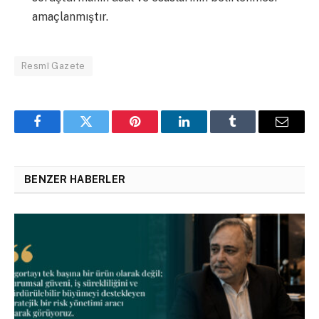
amaçlanmıştır.
Resmî Gazete
Facebook
Twitter
Pinterest
LinkedIn
Tumblr
Email
BENZER HABERLER