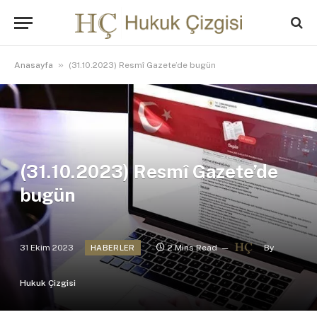
»
Anasayfa
(31.10.2023) Resmî Gazete’de bugün
(31.10.2023) Resmî Gazete’de
bugün
31 Ekim 2023
2 Mins Read
By
HABERLER
Hukuk Çizgisi