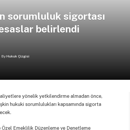
in sorumluluk sigortası
esaslar belirlendi
By
Hukuk Çizgisi
 faaliyetlere yönelik yetkilendirme almadan önce,
işkin hukuki sorumlulukları kapsamında sigorta
ecek.
e Özel Emeklilik Düzenleme ve Denetleme