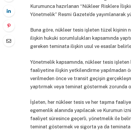
Kurumunca hazırlanan “Nükleer Risklere İlişk
Yönetmelik” Resmi Gazete’de yayımlanarak yür
Buna göre, nükleer tesis işleten tüzel kişinin
ilişkin hukuki sorumlulukları kapsamında yap
gereken teminata ilişkin usul ve esaslar belirl
Yönetmelik kapsamında, nükleer tesis işleten
faaliyetine ilişkin yetkilendirme yapılmadan ö
verilmeden önce ve transit geçişin gerçekleşm
yaptırmak veya teminat göstermek zorunda o
İşleten, her nükleer tesis ve her taşıma faaliy
egemenlik alanında yapılacak ve Kurumun iznine
faaliyet süresince geçerli, yönetmelik ile be
teminat göstermek ve sigorta ya da teminata 