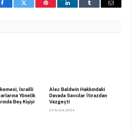
Facebook
Twitter
Pinterest
LinkedIn
Tumblr
Email
emesi, İsrailli
Alec Baldwin Hakkındaki
arlarına Yönelik
Davada Savcılar İtirazdan
rında Beş Kişiyi
Vazgeçti
24 Aralık 2024