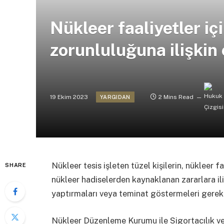
Nükleer faaliyetler iç
zorunluluğuna ilişkin 
19 Ekim 2023
2 Mins Read
YARGIDAN
Nükleer tesis işleten tüzel kişilerin, nükleer
SHARE
nükleer hadiselerden kaynaklanan zararlara il
yaptırmaları veya teminat göstermeleri gerek
Nükleer Düzenleme Kurumu ile Sigortacılık v