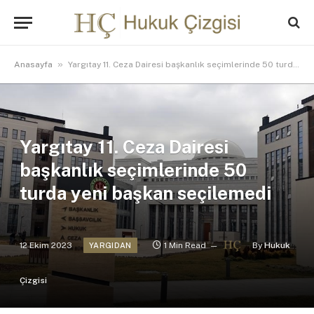
»
Anasayfa
Yargıtay 11. Ceza Dairesi başkanlık seçimlerinde 50 turda yeni başkan seçilemedi
Yargıtay 11. Ceza Dairesi
başkanlık seçimlerinde 50
turda yeni başkan seçilemedi
12 Ekim 2023
1 Min Read
By
Hukuk
YARGIDAN
Çizgisi