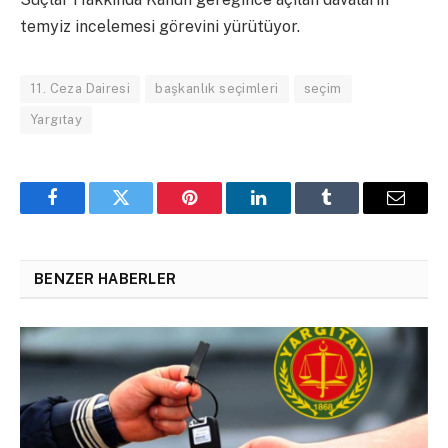
temyiz incelemesi görevini yürütüyor.
11. Ceza Dairesi
başkanlık seçimleri
seçim
Yargıtay
Facebook
Twitter
Pinterest
LinkedIn
Tumblr
Email
BENZER HABERLER