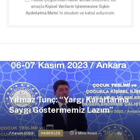
amaçla
Kişisel Verilerin İşlenmesine İlişkin
Aydınlatma Metni
'ni okudum ve kabul ediyorum.
Yılmaz Tunç: “Yargı Kararlarına
Saygı Göstermemiz Lazım”
7 Kasım 2023
2 Mins Read
By
HABERLER