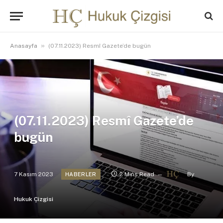
»
Anasayfa
(07.11.2023) Resmî Gazete’de bugün
(07.11.2023) Resmî Gazete’de
bugün
7 Kasım 2023
2 Mins Read
By
HABERLER
Hukuk Çizgisi