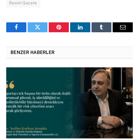
Resmî Gazete
Facebook
Twitter
Pinterest
LinkedIn
Tumblr
Email
BENZER HABERLER