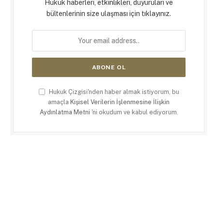
Hukuk haberleri, etkinlikleri, duyuruları ve
bültenlerinin size ulaşması için tıklayınız.
Hukuk Çizgisi'nden haber almak istiyorum, bu
amaçla
Kişisel Verilerin İşlenmesine İlişkin
Aydınlatma Metni
'ni okudum ve kabul ediyorum.
X
LinkedIn
RSS
(Twitter)