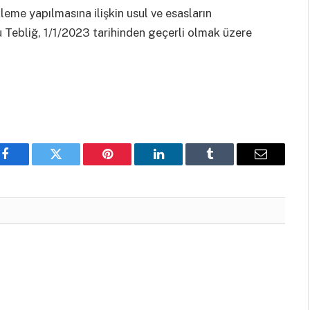
kleme yapılmasına ilişkin usul ve esasların
u Tebliğ, 1/1/2023 tarihinden geçerli olmak üzere
Facebook
Twitter
Pinterest
LinkedIn
Tumblr
Email