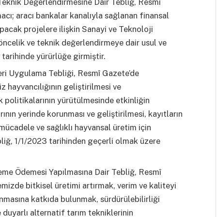
e Teknik Değerlendirmesine Dair Tebliğ, Resmî
acı; aracı bankalar kanalıyla sağlanan finansal
acak projelere ilişkin Sanayi ve Teknoloji
öncelik ve teknik değerlendirmeye dair usul ve
 tarihinde yürürlüğe girmiştir.
ri Uygulama Tebliği, Resmî Gazete’de
z hayvancılığının geliştirilmesi ve
k politikalarının yürütülmesinde etkinliğin
rının yerinde korunması ve geliştirilmesi, kayıtların
mücadele ve sağlıklı hayvansal üretim için
ebliğ, 1/1/2023 tarihinden geçerli olmak üzere
eme Ödemesi Yapılmasına Dair Tebliğ, Resmî
mizde bitkisel üretimi artırmak, verim ve kaliteyi
anmasına katkıda bulunmak, sürdürülebilirliği
 duyarlı alternatif tarım tekniklerinin