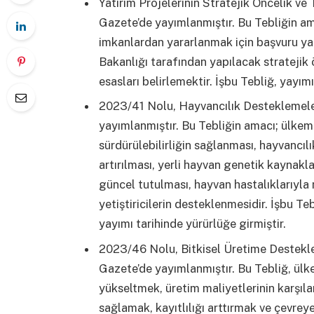
Yatırım Projelerinin Stratejik Öncelik v
Gazete’de yayımlanmıştır. Bu Tebliğin am
imkanlardan yararlanmak için başvuru yap
Bakanlığı tarafından yapılacak stratejik 
esasları belirlemektir. İşbu Tebliğ, yayımı
2023/41 Nolu, Hayvancılık Desteklemele
yayımlanmıştır. Bu Tebliğin amacı; ülkemi
sürdürülebilirliğin sağlanması, hayvancılı
artırılması, yerli hayvan genetik kaynakla
güncel tutulması, hayvan hastalıklarıyla 
yetiştiricilerin desteklenmesidir. İşbu T
yayımı tarihinde yürürlüğe girmiştir.
2023/46 Nolu, Bitkisel Üretime Destekl
Gazete’de yayımlanmıştır. Bu Tebliğ, ülke
yükseltmek, üretim maliyetlerinin karşıl
sağlamak, kayıtlılığı arttırmak ve çevreye