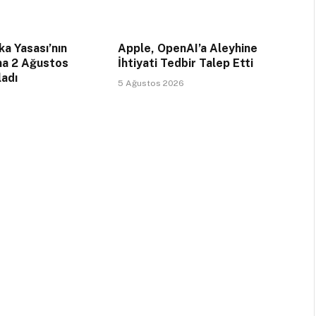
a Yasası’nın
Apple, OpenAI’a Aleyhine
na 2 Ağustos
İhtiyati Tedbir Talep Etti
ladı
5 Ağustos 2026