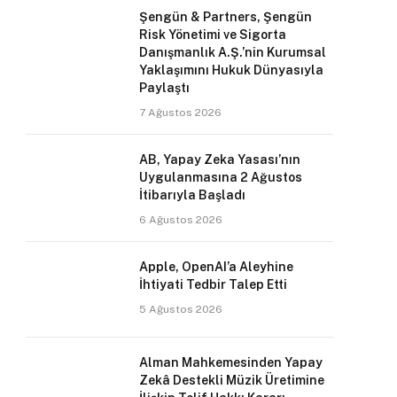
Şengün & Partners, Şengün
Risk Yönetimi ve Sigorta
Danışmanlık A.Ş.’nin Kurumsal
Yaklaşımını Hukuk Dünyasıyla
Paylaştı
7 Ağustos 2026
AB, Yapay Zeka Yasası’nın
Uygulanmasına 2 Ağustos
İtibarıyla Başladı
6 Ağustos 2026
Apple, OpenAI’a Aleyhine
İhtiyati Tedbir Talep Etti
5 Ağustos 2026
Alman Mahkemesinden Yapay
Zekâ Destekli Müzik Üretimine