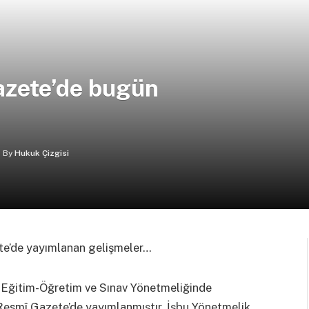
azete’de bugün
By
Hukuk Çizgisi
ete’de yayımlanan gelişmeler…
s Eğitim-Öğretim ve Sınav Yönetmeliğinde
 Resmî Gazete’de yayımlanmıştır. İşbu Yönetmelik