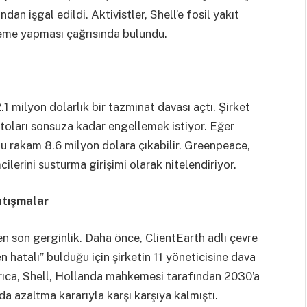
n işgal edildi. Aktivistler, Shell’e fosil yakıt
ödeme yapması çağrısında bulundu.
1 milyon dolarlık bir tazminat davası açtı. Şirket
stoları sonsuza kadar engellemek istiyor. Eğer
bu rakam 8.6 milyon dolara çıkabilir. Greenpeace,
cilerini susturma girişimi olarak nitelendiriyor.
atışmalar
 en son gerginlik. Daha önce, ClientEarth adlı çevre
en hatalı” bulduğu için şirketin 11 yöneticisine dava
rıca, Shell, Hollanda mahkemesi tarafından 2030’a
a azaltma kararıyla karşı karşıya kalmıştı.