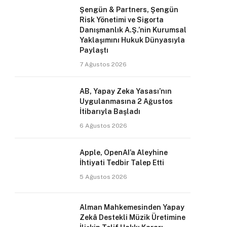
Şengün & Partners, Şengün
Risk Yönetimi ve Sigorta
Danışmanlık A.Ş.’nin Kurumsal
Yaklaşımını Hukuk Dünyasıyla
Paylaştı
7 Ağustos 2026
AB, Yapay Zeka Yasası’nın
Uygulanmasına 2 Ağustos
İtibarıyla Başladı
6 Ağustos 2026
Apple, OpenAI’a Aleyhine
İhtiyati Tedbir Talep Etti
5 Ağustos 2026
Alman Mahkemesinden Yapay
Zekâ Destekli Müzik Üretimine