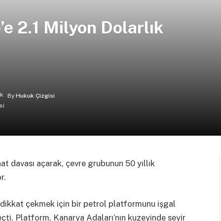
e 2.1 Milyon Dolarlık
By
Hukuk Çizgisi
at davası açarak, çevre grubunun 50 yıllık
r.
e dikkat çekmek için bir petrol platformunu işgal
eçti. Platform, Kanarya Adaları’nın kuzeyinde seyir