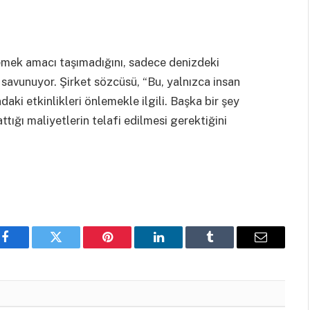
lemek amacı taşımadığını, sadece denizdeki
ı savunuyor. Şirket sözcüsü, “Bu, yalnızca insan
aki etkinlikleri önlemekle ilgili. Başka bir şey
ttığı maliyetlerin telafi edilmesi gerektiğini
Facebook
Twitter
Pinterest
LinkedIn
Tumblr
Email