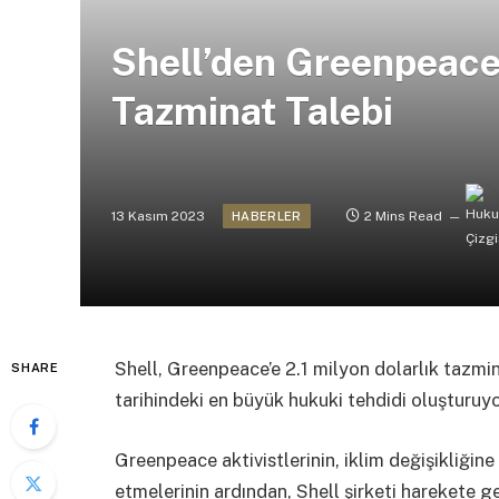
Shell’den Greenpeace’
Tazminat Talebi
13 Kasım 2023
2 Mins Read
HABERLER
Shell, Greenpeace’e 2.1 milyon dolarlık tazmin
SHARE
tarihindeki en büyük hukuki tehdidi oluşturuyo
Greenpeace aktivistlerinin, iklim değişikliğin
etmelerinin ardından, Shell şirketi harekete g