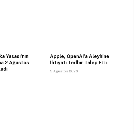
a Yasası’nın
Apple, OpenAI’a Aleyhine
na 2 Ağustos
İhtiyati Tedbir Talep Etti
ladı
5 Ağustos 2026