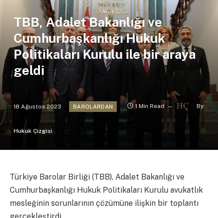
TBB, Adalet Bakanlığı ve
Cumhurbaşkanlığı Hukuk
Politikaları Kurulu ile bir araya
geldi
18 Ağustos 2023
1 Min Read
By
BAROLARDAN
Hukuk Çizgisi
Türkiye Barolar Birliği (TBB), Adalet Bakanlığı ve
Cumhurbaşkanlığı Hukuk Politikaları Kurulu avukatlık
mesleğinin sorunlarının çözümüne ilişkin bir toplantı
gerçekleştirdi.