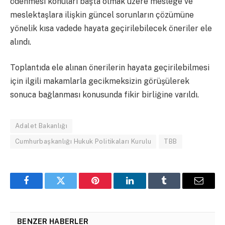
ödenmesi konuları başta olmak üzere mesleğe ve
meslektaşlara ilişkin güncel sorunların çözümüne
yönelik kısa vadede hayata geçirilebilecek öneriler ele
alındı.
Toplantıda ele alınan önerilerin hayata geçirilebilmesi
için ilgili makamlarla gecikmeksizin görüşülerek
sonuca bağlanması konusunda fikir birliğine varıldı.
Adalet Bakanlığı
Cumhurbaşkanlığı Hukuk Politikaları Kurulu
TBB
Facebook
Twitter
Pinterest
LinkedIn
Tumblr
Email
BENZER HABERLER