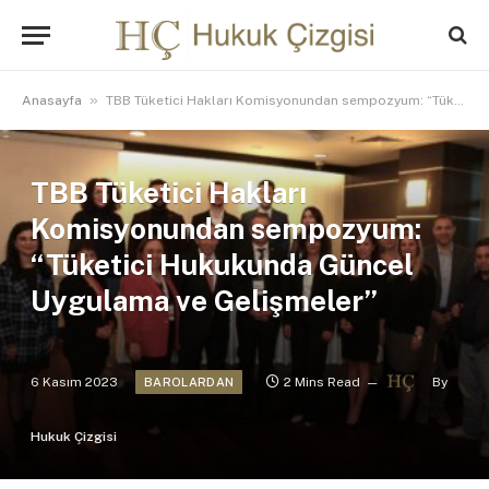
»
Anasayfa
TBB Tüketici Hakları Komisyonundan sempozyum: “Tüketici Hukukunda Güncel Uygulama ve Gelişmeler”
TBB Tüketici Hakları
Komisyonundan sempozyum:
“Tüketici Hukukunda Güncel
Uygulama ve Gelişmeler”
6 Kasım 2023
2 Mins Read
By
BAROLARDAN
Hukuk Çizgisi