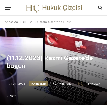
»
Anasayfa
(11.12.2023) Resmî Gazete’de bugün
(11.12.2023) Resmî Gazete’de
bugün
11 Aralık 2023
1 Min Read
By
Hukuk
HABERLER
Çizgisi