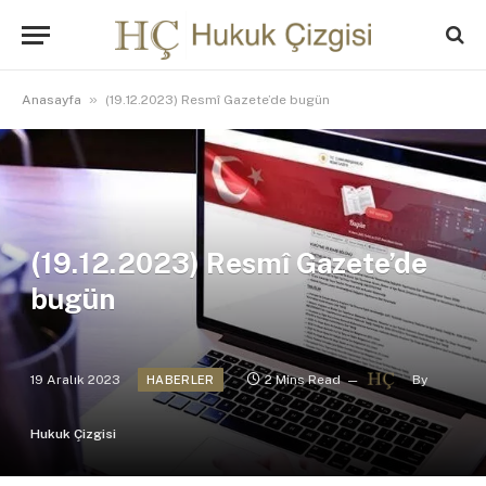
»
Anasayfa
(19.12.2023) Resmî Gazete’de bugün
(19.12.2023) Resmî Gazete’de
bugün
19 Aralık 2023
2 Mins Read
By
HABERLER
Hukuk Çizgisi