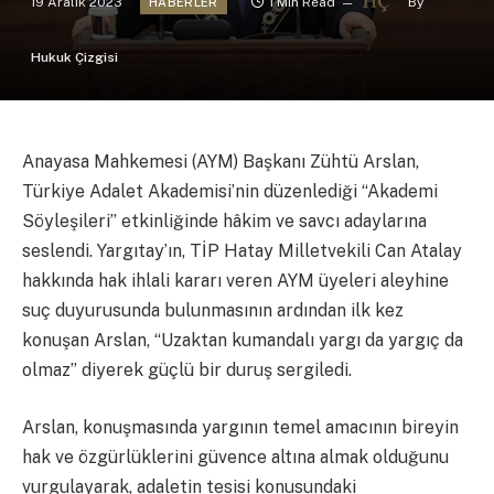
19 Aralık 2023
1 Min Read
By
HABERLER
Hukuk Çizgisi
Anayasa Mahkemesi (AYM) Başkanı Zühtü Arslan,
Türkiye Adalet Akademisi’nin düzenlediği “Akademi
Söyleşileri” etkinliğinde hâkim ve savcı adaylarına
seslendi. Yargıtay’ın, TİP Hatay Milletvekili Can Atalay
hakkında hak ihlali kararı veren AYM üyeleri aleyhine
suç duyurusunda bulunmasının ardından ilk kez
konuşan Arslan, “Uzaktan kumandalı yargı da yargıç da
olmaz” diyerek güçlü bir duruş sergiledi.
Arslan, konuşmasında yargının temel amacının bireyin
hak ve özgürlüklerini güvence altına almak olduğunu
vurgulayarak, adaletin tesisi konusundaki