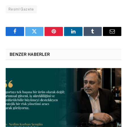
Resmî Gazete
Facebook
Twitter
Pinterest
LinkedIn
Tumblr
Email
BENZER HABERLER