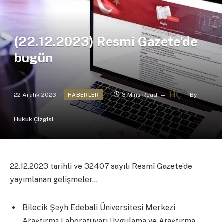
(22.12.2023) Resmî Gazete’de
bugün
22 Aralık 2023
3 Mins Read
By
HABERLER
Hukuk Çizgisi
22.12.2023 tarihli ve 32407 sayılı Resmî Gazete’de
yayımlanan gelişmeler…
Bilecik Şeyh Edebali Üniversitesi Merkezi
Araştırma Laboratuvarı Uygulama ve Araştırma