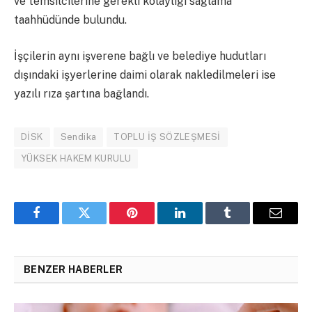
ve temsilcilerine gerekli kolaylığı sağlama
taahhüdünde bulundu.
İşçilerin aynı işverene bağlı ve belediye hudutları
dışındaki işyerlerine daimi olarak nakledilmeleri ise
yazılı rıza şartına bağlandı.
DİSK
Sendika
TOPLU İŞ SÖZLEŞMESİ
YÜKSEK HAKEM KURULU
Facebook
Twitter
Pinterest
LinkedIn
Tumblr
Email
BENZER HABERLER