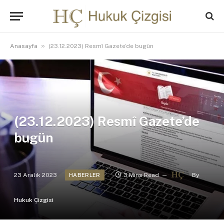
»
Anasayfa
(23.12.2023) Resmî Gazete’de bugün
(23.12.2023) Resmî Gazete’de
bugün
23 Aralık 2023
3 Mins Read
By
HABERLER
Hukuk Çizgisi