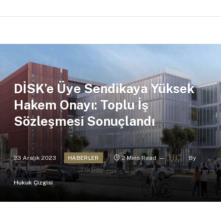
DİSK’e Üye Sendikaya Yüksek
Hakem Onayı: Toplu İş
Sözleşmesi Sonuçlandı
23 Aralık 2023
2 Mins Read
By
HABERLER
Hukuk Çizgisi