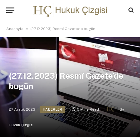
»
Anasayfa
(27.12.2023) Resmî Gazete’de bugün
(27.12.2023) Resmî Gazete’de
bugün
27 Aralık 2023
5 Mins Read
By
HABERLER
Hukuk Çizgisi