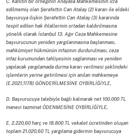
C. Kanıtın bir örneğinin Anayasa Mahkemesinin icra
edilmemiş olan Şerafettin Can Atalay (2) kararı ile eldeki
başvuruya ilişkin Şerafettin Can Atalay (3) kararında
tespit edilen hak ihlallerinin ortadan kaldırılmasına
yönelik olarak İstanbul 13. Ağır Ceza Mahkemesine
başvurucunun yeniden yargılanmasına başlanması,
mahkûmiyet hükmünün infazının durdurulması, ceza
infaz kurumundan tahliyesinin sağlanması ve yeniden
yapılacak yargılamada durma kararı verilmesi şeklindeki
işlemlerin yerine getirilmesi için anılan mahkemeye
(E.2021,1178) GÖNDERİLMESİNE OYBİRLİĞİYLE,
D. Başvurucuya talebiyle bağlı kalınarak net 100.000 TL
manevi tazminat ÖDENMESİNE OYBİRLİĞİYLE,
E. 2.220,60 harç ve 18.800 TL vekalet ücretinden oluşan
toplam 21.020,60 TL yargılama giderinin başvurucuya