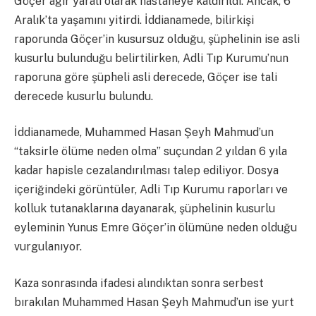
Göçer ağır yaralı olarak hastaneye kaldırıldı. Ancak, 6
Aralık’ta yaşamını yitirdi. İddianamede, bilirkişi
raporunda Göçer’in kusursuz olduğu, şüphelinin ise asli
kusurlu bulunduğu belirtilirken, Adli Tıp Kurumu’nun
raporuna göre şüpheli asli derecede, Göçer ise tali
derecede kusurlu bulundu.
İddianamede, Muhammed Hasan Şeyh Mahmud’un
“taksirle ölüme neden olma” suçundan 2 yıldan 6 yıla
kadar hapisle cezalandırılması talep ediliyor. Dosya
içeriğindeki görüntüler, Adli Tıp Kurumu raporları ve
kolluk tutanaklarına dayanarak, şüphelinin kusurlu
eyleminin Yunus Emre Göçer’in ölümüne neden olduğu
vurgulanıyor.
Kaza sonrasında ifadesi alındıktan sonra serbest
bırakılan Muhammed Hasan Şeyh Mahmud’un ise yurt