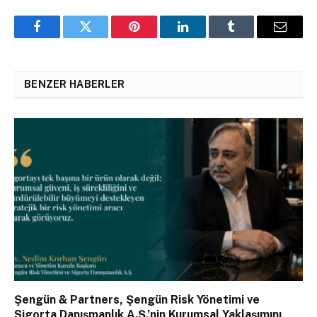
Facebook
Twitter
Pinterest
LinkedIn
Tumblr
Email
BENZER HABERLER
Şengün & Partners, Şengün Risk Yönetimi ve
Sigorta Danışmanlık A.Ş.’nin Kurumsal Yaklaşımını