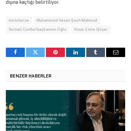
dışına kaçtığı belirtiliyor.
motokurye
Muhammed Hasan Şeyh Mahmud
Somali Cumhurbaşkanının Oğlu
Yunus Emre Göçer
Facebook
Twitter
Pinterest
LinkedIn
Tumblr
Email
BENZER HABERLER