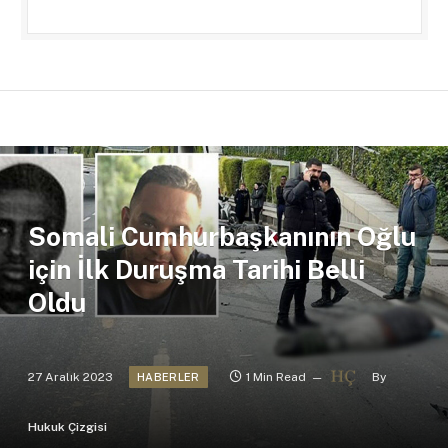
Somali Cumhurbaşkanının Oğlu
için İlk Duruşma Tarihi Belli
Oldu
27 Aralık 2023
1 Min Read
By
HABERLER
Hukuk Çizgisi