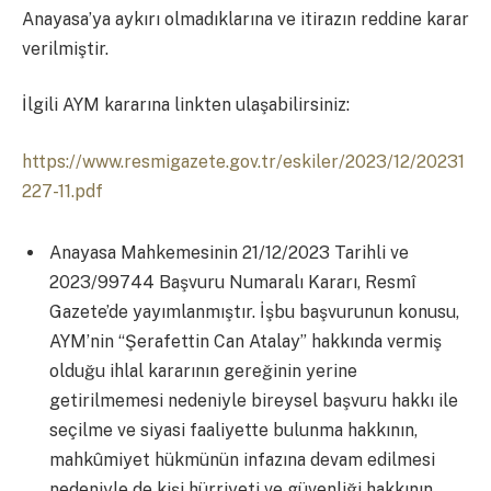
Anayasa’ya aykırı olmadıklarına ve itirazın reddine karar
verilmiştir.
İlgili AYM kararına linkten ulaşabilirsiniz:
https://www.resmigazete.gov.tr/eskiler/2023/12/20231
227-11.pdf
Anayasa Mahkemesinin 21/12/2023 Tarihli ve
2023/99744 Başvuru Numaralı Kararı, Resmî
Gazete’de yayımlanmıştır. İşbu başvurunun konusu,
AYM’nin “Şerafettin Can Atalay” hakkında vermiş
olduğu ihlal kararının gereğinin yerine
getirilmemesi nedeniyle bireysel başvuru hakkı ile
seçilme ve siyasi faaliyette bulunma hakkının,
mahkûmiyet hükmünün infazına devam edilmesi
nedeniyle de kişi hürriyeti ve güvenliği hakkının