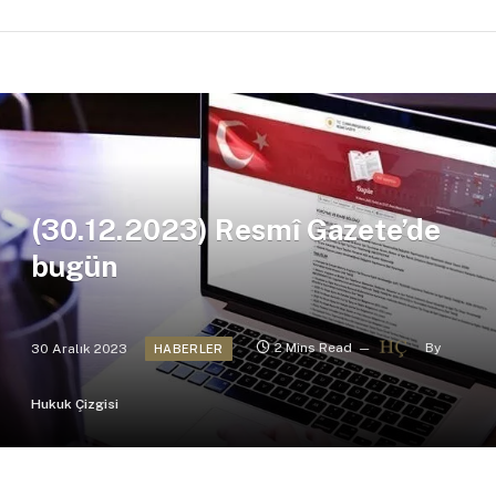
(30.12.2023) Resmî Gazete’de
bugün
30 Aralık 2023
2 Mins Read
By
HABERLER
Hukuk Çizgisi