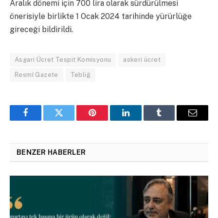
Aralık dönemi için 700 lira olarak sürdürülmesi
önerisiyle birlikte 1 Ocak 2024 tarihinde yürürlüğe
gireceği bildirildi.
Asgari Ücret Tespit Komisyonu
askeri ücret
Resmî Gazete
Tebliğ
Facebook
Twitter
Pinterest
LinkedIn
Tumblr
Email
BENZER HABERLER