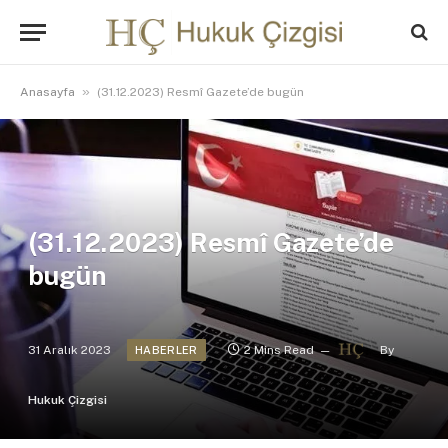
»
Anasayfa
(31.12.2023) Resmî Gazete’de bugün
(31.12.2023) Resmî Gazete’de
bugün
31 Aralık 2023
2 Mins Read
By
HABERLER
Hukuk Çizgisi