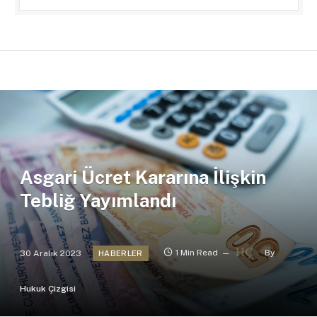
Asgari Ücret Kararına İlişkin
Tebliğ Yayımlandı
30 Aralık 2023
1 Min Read
By
HABERLER
Hukuk Çizgisi