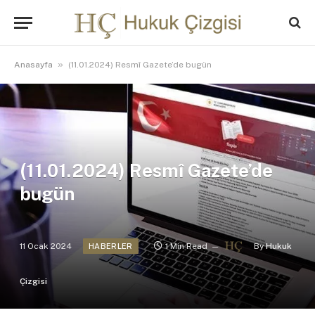
»
Anasayfa
(11.01.2024) Resmî Gazete’de bugün
(11.01.2024) Resmî Gazete’de
bugün
11 Ocak 2024
1 Min Read
By
Hukuk
HABERLER
Çizgisi