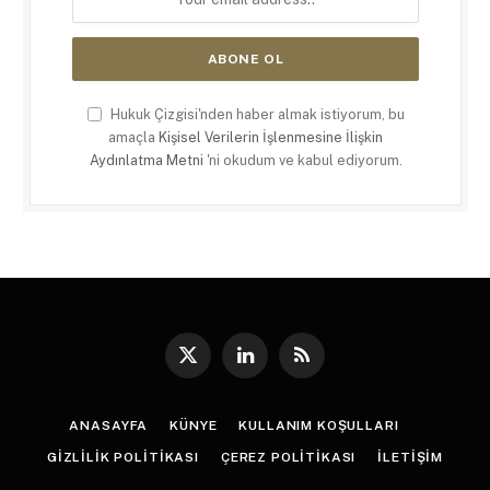
Hukuk Çizgisi'nden haber almak istiyorum, bu
amaçla
Kişisel Verilerin İşlenmesine İlişkin
Aydınlatma Metni
'ni okudum ve kabul ediyorum.
X
LinkedIn
RSS
(Twitter)
ANASAYFA
KÜNYE
KULLANIM KOŞULLARI
GIZLILIK POLITIKASI
ÇEREZ POLITIKASI
İLETIŞIM