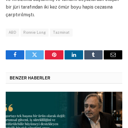
bir jüri tarafından iki kez ömür boyu hapis cezasına
çarptırılmıştı.
ABD
Ronnie Long
Tazminat
Facebook
Twitter
Pinterest
LinkedIn
Tumblr
Email
BENZER HABERLER