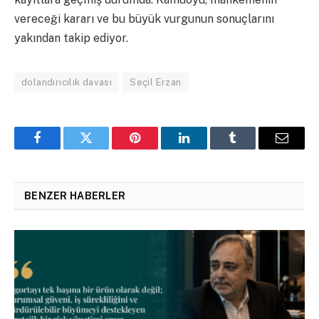
vereceği kararı ve bu büyük vurgunun sonuçlarını
yakından takip ediyor.
dolandırıcılık davası
Seçil Erzan
Facebook
Twitter
Pinterest
LinkedIn
Tumblr
Email
BENZER HABERLER