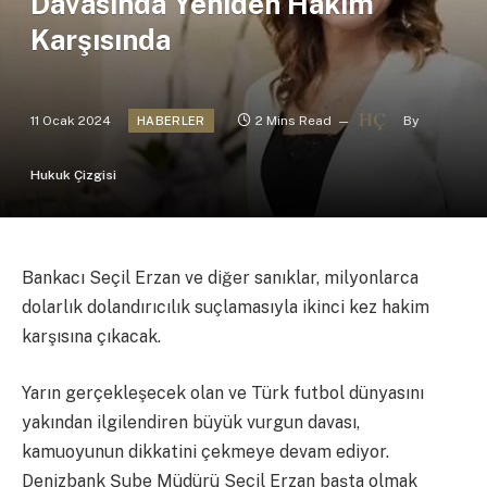
Davasında Yeniden Hakim
Karşısında
11 Ocak 2024
2 Mins Read
By
HABERLER
Hukuk Çizgisi
Bankacı Seçil Erzan ve diğer sanıklar, milyonlarca
dolarlık dolandırıcılık suçlamasıyla ikinci kez hakim
karşısına çıkacak.
Yarın gerçekleşecek olan ve Türk futbol dünyasını
yakından ilgilendiren büyük vurgun davası,
kamuoyunun dikkatini çekmeye devam ediyor.
Denizbank Şube Müdürü Seçil Erzan başta olmak