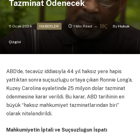
Tazminat Ödenecek
11 Ocak 2024
1 Min Read
By
Hukuk
HABERLER
Çizgisi
ABD’de, tecavüz iddiasıyla 44 yıl haksız yere hapis
yattıktan sonra suçsuzluğu ortaya çıkan Ronnie Long’a,
Kuzey Carolina eyaletinde 25 milyon dolar tazminat
ödenmesine karar verildi. Bu karar, ABD tarihinin en
büyük “haksız mahkumiyet tazminatlarından biri”
olarak nitelendirildi.
Mahkumiyetin İptali ve Suçsuzluğun İspatı