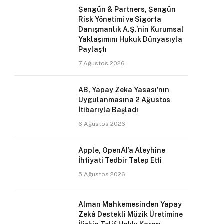
Şengün & Partners, Şengün
Risk Yönetimi ve Sigorta
Danışmanlık A.Ş.’nin Kurumsal
Yaklaşımını Hukuk Dünyasıyla
Paylaştı
7 Ağustos 2026
AB, Yapay Zeka Yasası’nın
Uygulanmasına 2 Ağustos
İtibarıyla Başladı
6 Ağustos 2026
Apple, OpenAI’a Aleyhine
İhtiyati Tedbir Talep Etti
5 Ağustos 2026
Alman Mahkemesinden Yapay
Zekâ Destekli Müzik Üretimine