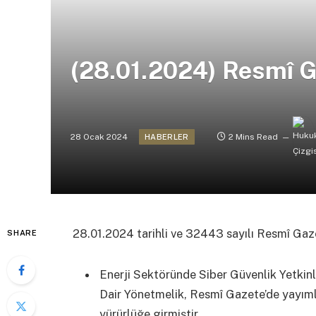
(28.01.2024) Resmî G
28 Ocak 2024
2 Mins Read
HABERLER
28.01.2024 tarihli ve 32443 sayılı Resmî Ga
SHARE
Enerji Sektöründe Siber Güvenlik Yetkin
Dair Yönetmelik, Resmî Gazete’de yayımla
yürürlüğe girmiştir.