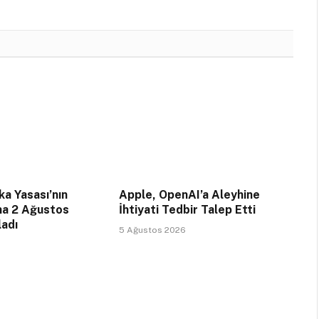
a Yasası’nın
Apple, OpenAI’a Aleyhine
na 2 Ağustos
İhtiyati Tedbir Talep Etti
ladı
5 Ağustos 2026