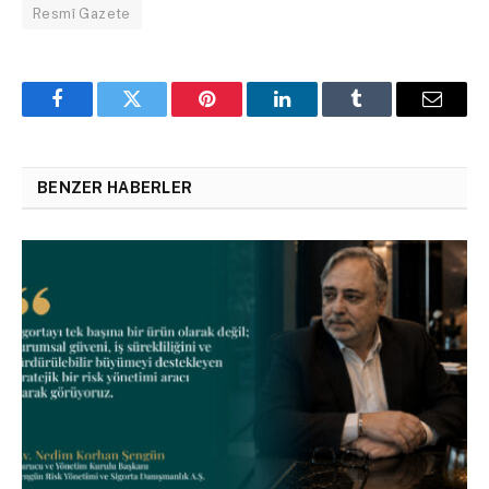
Resmî Gazete
Facebook
Twitter
Pinterest
LinkedIn
Tumblr
Email
BENZER HABERLER