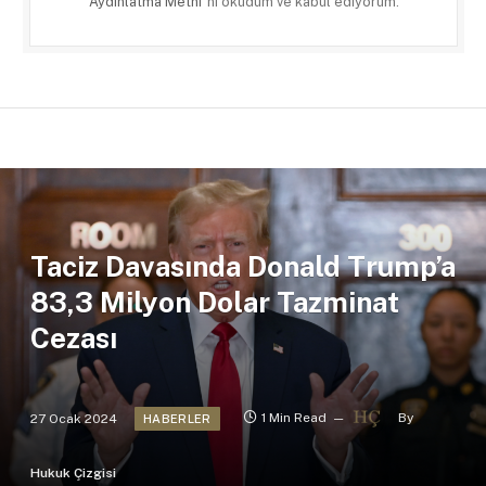
Aydınlatma Metni
'ni okudum ve kabul ediyorum.
Taciz Davasında Donald Trump’a
83,3 Milyon Dolar Tazminat
Cezası
27 Ocak 2024
1 Min Read
By
HABERLER
Hukuk Çizgisi