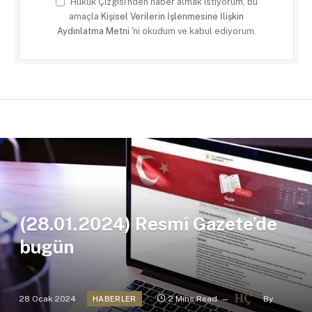
Hukuk Çizgisi'nden haber almak istiyorum, bu
amaçla
Kişisel Verilerin İşlenmesine İlişkin
Aydınlatma Metni
'ni okudum ve kabul ediyorum.
(28.01.2024) Resmî Gazete’de
bugün
28 Ocak 2024
2 Mins Read
By
HABERLER