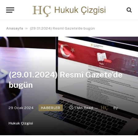
»
Anasayfa
(29.01.2024) Resmî Gazete’de bugün
(29.01.2024) Resmî Gazete’de
bugün
29 Ocak 2024
1 Min Read
By
HABERLER
Hukuk Çizgisi