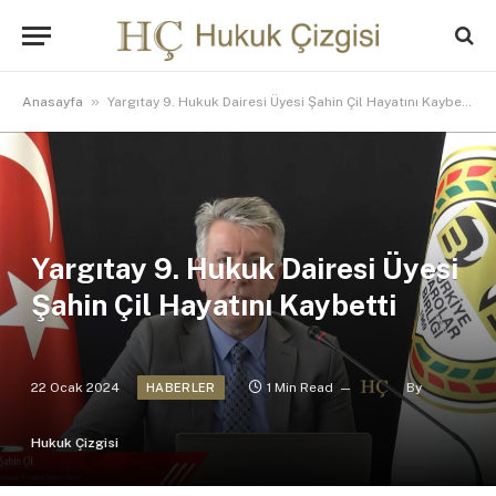
»
Anasayfa
Yargıtay 9. Hukuk Dairesi Üyesi Şahin Çil Hayatını Kaybetti
Yargıtay 9. Hukuk Dairesi Üyesi
Şahin Çil Hayatını Kaybetti
22 Ocak 2024
1 Min Read
By
HABERLER
Hukuk Çizgisi