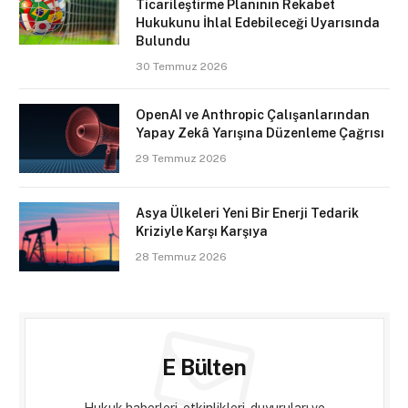
Ticarileştirme Planının Rekabet
Hukukunu İhlal Edebileceği Uyarısında
Bulundu
30 Temmuz 2026
OpenAI ve Anthropic Çalışanlarından
Yapay Zekâ Yarışına Düzenleme Çağrısı
29 Temmuz 2026
Asya Ülkeleri Yeni Bir Enerji Tedarik
Kriziyle Karşı Karşıya
28 Temmuz 2026
E Bülten
Hukuk haberleri, etkinlikleri, duyuruları ve