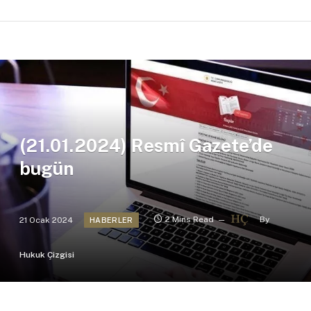
(21.01.2024) Resmî Gazete’de
bugün
21 Ocak 2024
2 Mins Read
By
HABERLER
Hukuk Çizgisi