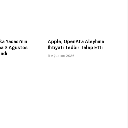
a Yasası’nın
Apple, OpenAI’a Aleyhine
na 2 Ağustos
İhtiyati Tedbir Talep Etti
ladı
5 Ağustos 2026