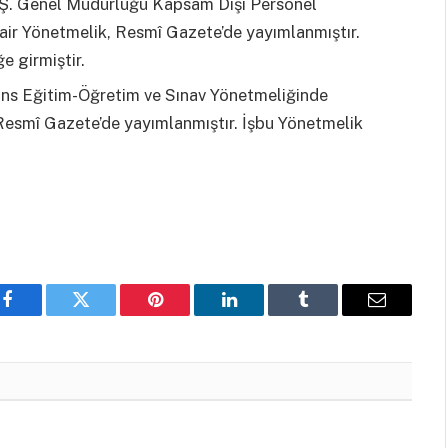
.Ş. Genel Müdürlüğü Kapsam Dışı Personel
air Yönetmelik, Resmî Gazete’de yayımlanmıştır.
e girmiştir.
sans Eğitim-Öğretim ve Sınav Yönetmeliğinde
 Resmî Gazete’de yayımlanmıştır. İşbu Yönetmelik
Facebook
Twitter
Pinterest
LinkedIn
Tumblr
Email