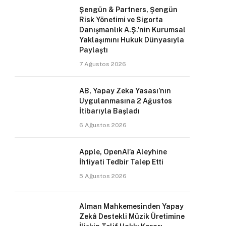
Şengün & Partners, Şengün
Risk Yönetimi ve Sigorta
Danışmanlık A.Ş.’nin Kurumsal
Yaklaşımını Hukuk Dünyasıyla
Paylaştı
7 Ağustos 2026
AB, Yapay Zeka Yasası’nın
Uygulanmasına 2 Ağustos
İtibarıyla Başladı
6 Ağustos 2026
Apple, OpenAI’a Aleyhine
İhtiyati Tedbir Talep Etti
5 Ağustos 2026
Alman Mahkemesinden Yapay
Zekâ Destekli Müzik Üretimine