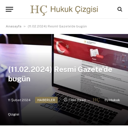
»
Anasayfa
(11.02.2024) Resmî Gazete’de bugün
(11.02.2024) Resmî Gazete’de
bugün
11 Şubat 2024
1 Min Read
By
Hukuk
HABERLER
Çizgisi