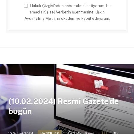
Hukuk Çizgisi'nden haber almak istiyorum, bu
amaçla
Kişisel Verilerin İşlenmesine İlişkin
Aydınlatma Metni
'ni okudum ve kabul ediyorum.
(10.02.2024) Resmî Gazete’de
bugün
10 Şubat 2024
3 Mins Read
By
HABERLER