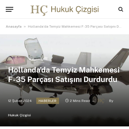
»
Anasayfa
Hollanda’da Temyiz Mahkemesi F-35 Parçası Satışını Durdurdu
Hollanda’da Temyiz Mahkemesi
F-35 Parçası Satışını Durdurdu
12 Şubat 2024
2 Mins Read
By
HABERLER
Hukuk Çizgisi