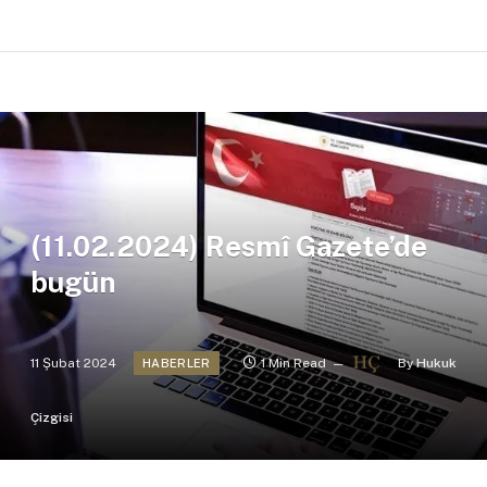
(11.02.2024) Resmî Gazete’de
bugün
11 Şubat 2024
1 Min Read
By
Hukuk
HABERLER
Çizgisi