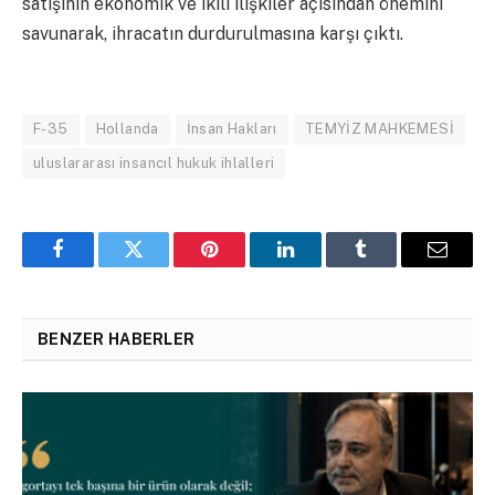
satışının ekonomik ve ikili ilişkiler açısından önemini
savunarak, ihracatın durdurulmasına karşı çıktı.
F-35
Hollanda
İnsan Hakları
TEMYİZ MAHKEMESİ
uluslararası insancıl hukuk ihlalleri
Facebook
Twitter
Pinterest
LinkedIn
Tumblr
Email
BENZER HABERLER