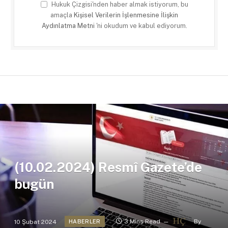
Hukuk Çizgisi'nden haber almak istiyorum, bu
amaçla
Kişisel Verilerin İşlenmesine İlişkin
Aydınlatma Metni
'ni okudum ve kabul ediyorum.
(10.02.2024) Resmî Gazete’de
bugün
10 Şubat 2024
3 Mins Read
By
HABERLER