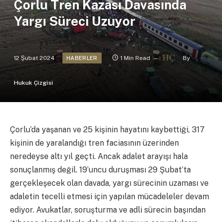
Çorlu Tren Kazası Davasında
Yargı Süreci Uzuyor
12 Şubat 2024
1 Min Read
By
HABERLER
Hukuk Çizgisi
Çorlu’da yaşanan ve 25 kişinin hayatını kaybettiği, 317
kişinin de yaralandığı tren faciasının üzerinden
neredeyse altı yıl geçti. Ancak adalet arayışı hala
sonuçlanmış değil. 19’uncu duruşması 29 Şubat’ta
gerçekleşecek olan davada, yargı sürecinin uzaması ve
adaletin tecelli etmesi için yapılan mücadeleler devam
ediyor. Avukatlar, soruşturma ve adli sürecin başından