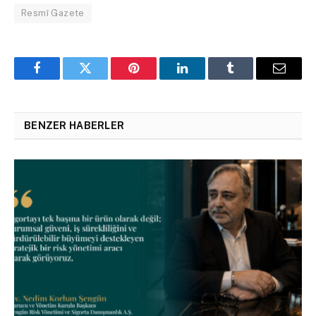
Resmî Gazete
Facebook
Twitter
Pinterest
LinkedIn
Tumblr
Email
BENZER HABERLER