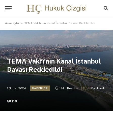
»
Anasayfa
TEMA Vakfı’nın Kanal İstanbul Davası Reddedildi
TEMA Vakfı’nın Kanal İstanbul
Davası Reddedildi
1 Şubat 2024
1 Min Read
By
Hukuk
HABERLER
Çizgisi