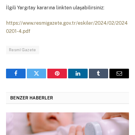
İlgili Yargıtay kararına linkten ulaşabilirsiniz:
https://www.resmigazete.gov.tr/eskiler/2024/02/2024
0201-4.pdf
Resmî Gazete
Facebook
Twitter
Pinterest
LinkedIn
Tumblr
Email
BENZER HABERLER