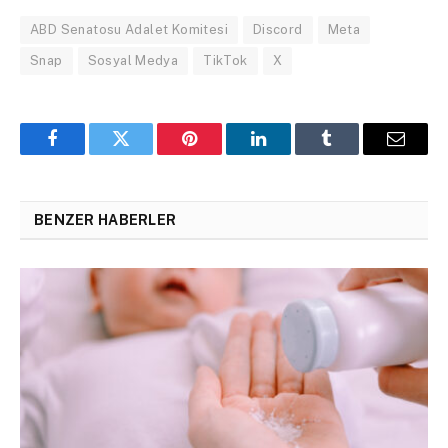
ABD Senatosu Adalet Komitesi
Discord
Meta
Snap
Sosyal Medya
TikTok
X
Facebook
Twitter
Pinterest
LinkedIn
Tumblr
Email
BENZER HABERLER