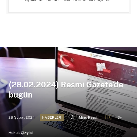
(28.02.2024) Resmi Gazete’de
bugün
28 Şubat 2024
4 Mins Read
By
HABERLER
Hukuk Çizgisi