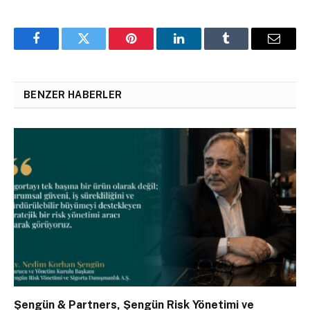
Facebook
Twitter
Pinterest
LinkedIn
Tumblr
Email
BENZER HABERLER
Şengün & Partners, Şengün Risk Yönetimi ve