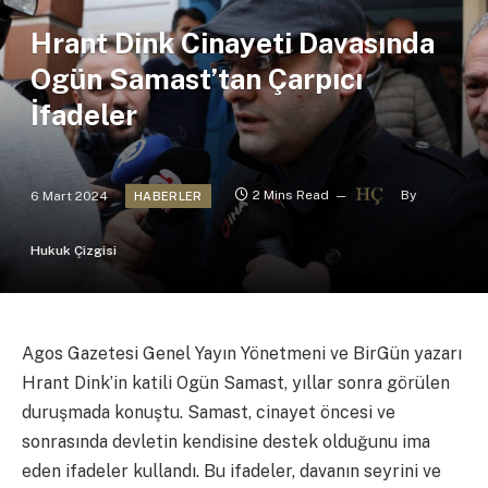
Hrant Dink Cinayeti Davasında
Ogün Samast’tan Çarpıcı
İfadeler
6 Mart 2024
2 Mins Read
By
HABERLER
Hukuk Çizgisi
Agos Gazetesi Genel Yayın Yönetmeni ve BirGün yazarı
Hrant Dink’in katili Ogün Samast, yıllar sonra görülen
duruşmada konuştu. Samast, cinayet öncesi ve
sonrasında devletin kendisine destek olduğunu ima
eden ifadeler kullandı. Bu ifadeler, davanın seyrini ve