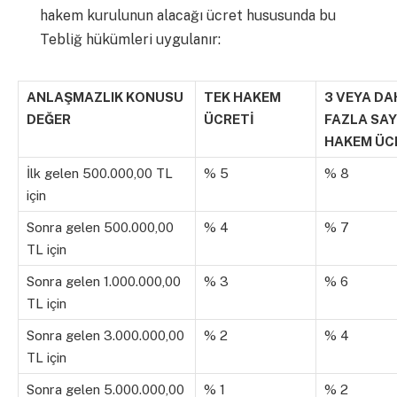
hakem kurulunun alacağı ücret hususunda bu
Tebliğ hükümleri uygulanır:
ANLAŞMAZLIK KONUSU
TEK HAKEM
3 VEYA DA
DEĞER
ÜCRETİ
FAZLA SAY
HAKEM ÜC
İlk gelen 500.000,00 TL
% 5
% 8
için
Sonra gelen 500.000,00
% 4
% 7
TL için
Sonra gelen 1.000.000,00
% 3
% 6
TL için
Sonra gelen 3.000.000,00
% 2
% 4
TL için
Sonra gelen 5.000.000,00
% 1
% 2