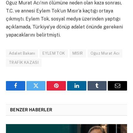
Oğuz Murat Acı’nın ölümüne neden olan kaza sonrası,
T.C. ve annesi Eylem Tok’un Mısır’a kaçtığı ortaya
çıkmıştı. Eylem Tok, sosyal medya üzerinden yaptığı
açıklamada, Türkiye’ye dönüp adalet önünde gerekeni
yapacaklarını belirtmişti.
Adalet Bakanı
EYLEM TOK
MISIR
Oğuz Murat Acı
TRAFİK KAZASI
Facebook
Twitter
Pinterest
LinkedIn
Tumblr
Email
BENZER HABERLER