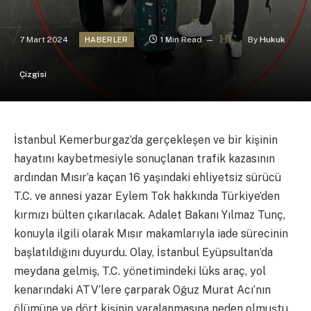
7 Mart 2024
1 Min Read
By
Hukuk
HABERLER
Çizgisi
İstanbul Kemerburgaz’da gerçekleşen ve bir kişinin
hayatını kaybetmesiyle sonuçlanan trafik kazasının
ardından Mısır’a kaçan 16 yaşındaki ehliyetsiz sürücü
T.C. ve annesi yazar Eylem Tok hakkında Türkiye’den
kırmızı bülten çıkarılacak. Adalet Bakanı Yılmaz Tunç,
konuyla ilgili olarak Mısır makamlarıyla iade sürecinin
başlatıldığını duyurdu. Olay, İstanbul Eyüpsultan’da
meydana gelmiş, T.C. yönetimindeki lüks araç, yol
kenarındaki ATV’lere çarparak Oğuz Murat Acı’nın
ölümüne ve dört kişinin yaralanmasına neden olmuştu.