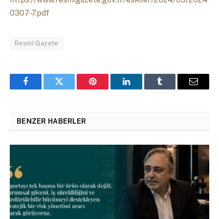
0307-7.pdf
Resmî Gazete
Facebook
Twitter
Pinterest
LinkedIn
Tumblr
Email
BENZER HABERLER