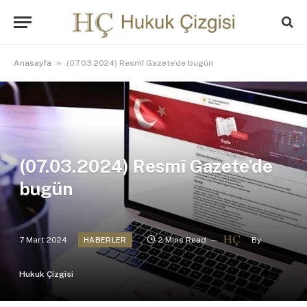
»
Anasayfa
(07.03.2024) Resmî Gazete’de bugün
(07.03.2024) Resmî Gazete’de
bugün
7 Mart 2024
2 Mins Read
By
HABERLER
Hukuk Çizgisi