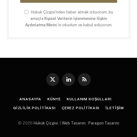
Hukuk Çizgisi'nden haber almak istiyorum, bu
amaçla
Kişisel Verilerin İşlenmesine İlişkin
Aydınlatma Metni
'ni okudum ve kabul ediyorum.
X
LinkedIn
RSS
(Twitter)
ANASAYFA
KÜNYE
KULLANIM KOŞULLARI
GIZLILIK POLITIKASI
ÇEREZ POLITIKASI
İLETIŞIM
© 2026
Hukuk Çizgisi
. |
Web Tasarım
:
Paragon Tasarım