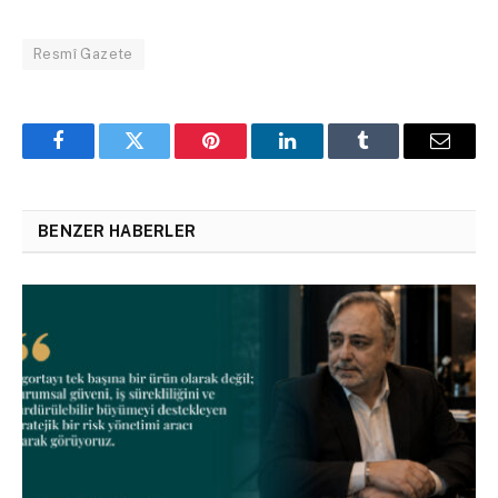
Resmî Gazete
Facebook
Twitter
Pinterest
LinkedIn
Tumblr
Email
BENZER HABERLER