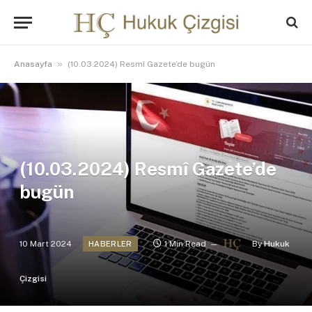
»
Anasayfa
(10.03.2024) Resmî Gazete’de bugün
(10.03.2024) Resmî Gazete’de
bugün
10 Mart 2024
1 Min Read
By
Hukuk
HABERLER
Çizgisi