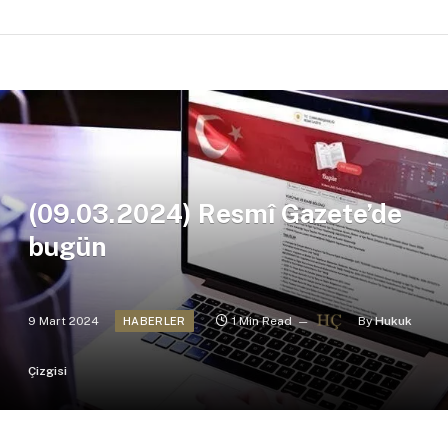
(09.03.2024) Resmî Gazete’de
bugün
9 Mart 2024
1 Min Read
By
Hukuk
HABERLER
Çizgisi