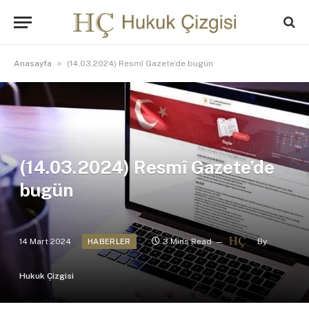
»
Anasayfa
(14.03.2024) Resmî Gazete’de bugün
(14.03.2024) Resmî Gazete’de
bugün
14 Mart 2024
3 Mins Read
By
HABERLER
Hukuk Çizgisi