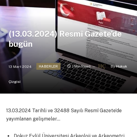
(13.03.2024) Resmî Gazete’de
bugün
13 Mart 2024
1 Min Read
By
Hukuk
HABERLER
Çizgisi
13.03.2024 Tarihli ve 32488 Sayılı Resmî Gazete’de
yayımlanan gelişmeler…
Dokuz Eylül Üniversitesi Arkeoloji ve Arkeometri