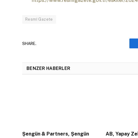
https://www.resmigazete.gov.tr/eskiler/20
Resmî Gazete
SHARE.
BENZER HABERLER
Şengün & Partners, Şengün
AB, Yapay Zek