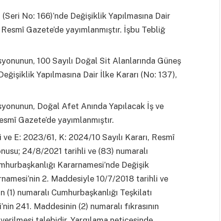
(Seri No: 166)’nde Değişiklik Yapılmasına Dair
, Resmî Gazete’de yayımlanmıştır. İşbu Tebliğ
yonunun, 100 Sayılı Doğal Sit Alanlarında Güneş
Değişiklik Yapılmasına Dair İlke Kararı (No: 137),
syonunun, Doğal Afet Anında Yapılacak İş ve
Resmî Gazete’de yayımlanmıştır.
ve E: 2023/61, K: 2024/10 Sayılı Kararı, Resmî
onusu; 24/8/2021 tarihli ve (83) numaralı
mhurbaşkanlığı Kararnamesi’nde Değişik
namesi’nin 2. Maddesiyle 10/7/2018 tarihli ve
 (1) numaralı Cumhurbaşkanlığı Teşkilatı
in 241. Maddesinin (2) numaralı fıkrasının
 verilmesi talebidir. Yargılama neticesinde,