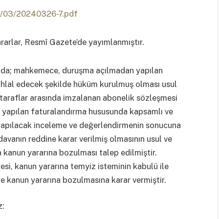
24/03/20240326-7.pdf
ararlar, Resmî Gazete’de yayımlanmıştır.
sında; mahkemece, duruşma açılmadan yapılan
 ihlal edecek şekilde hüküm kurulmuş olması usul
e taraflar arasında imzalanan abonelik sözleşmesi
e yapılan faturalandırma hususunda kapsamlı ve
ak yapılacak inceleme ve değerlendirmenin sonucuna
davanın reddine karar verilmiş olmasının usul ve
n kanun yararına bozulması talep edilmiştir.
si, kanun yararına temyiz isteminin kabulü ile
e kanun yararına bozulmasına karar vermiştir.
z: