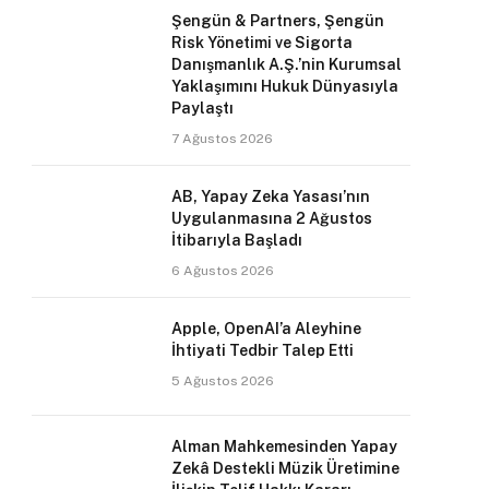
Şengün & Partners, Şengün
Risk Yönetimi ve Sigorta
Danışmanlık A.Ş.’nin Kurumsal
Yaklaşımını Hukuk Dünyasıyla
Paylaştı
7 Ağustos 2026
AB, Yapay Zeka Yasası’nın
Uygulanmasına 2 Ağustos
İtibarıyla Başladı
6 Ağustos 2026
Apple, OpenAI’a Aleyhine
İhtiyati Tedbir Talep Etti
5 Ağustos 2026
Alman Mahkemesinden Yapay
Zekâ Destekli Müzik Üretimine