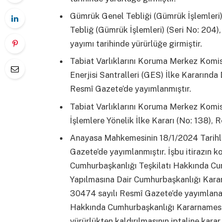
Gümrük Genel Tebliği (Gümrük İşlemleri) 
Tebliğ (Gümrük İşlemleri) (Seri No: 204)
yayımı tarihinde yürürlüğe girmiştir.
Tabiat Varlıklarını Koruma Merkez Komis
Enerjisi Santralleri (GES) İlke Kararında 
Resmî Gazete’de yayımlanmıştır.
Tabiat Varlıklarını Koruma Merkez Komi
İşlemlere Yönelik İlke Kararı (No: 138), 
Anayasa Mahkemesinin 18/1/2024 Tarihli 
Gazete’de yayımlanmıştır. İşbu itirazın k
Cumhurbaşkanlığı Teşkilatı Hakkında Cu
Yapılmasına Dair Cumhurbaşkanlığı Karar
30474 sayılı Resmî Gazete’de yayımlanan
Hakkında Cumhurbaşkanlığı Kararnamesi’n
yürürlükten kaldırılmasının iptaline karar