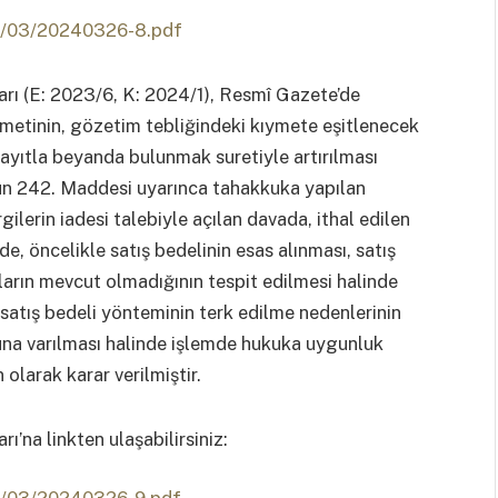
24/03/20240326-8.pdf
arı (E: 2023/6, K: 2024/1), Resmî Gazete’de
ymetinin, gözetim tebliğindeki kıymete eşitlenecek
 kayıtla beyanda bulunmak suretiyle artırılması
n 242. Maddesi uyarınca tahakkuka yapılan
vergilerin iadesi talebiyle açılan davada, ithal edilen
, öncelikle satış bedelinin esas alınması, satış
lların mevcut olmadığının tespit edilmesi halinde
 satış bedeli yönteminin terk edilme nedenlerinin
na varılması halinde işlemde hukuka uygunluk
olarak karar verilmiştir.
rı’na linkten ulaşabilirsiniz: