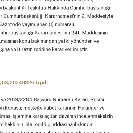
urbaşkanlığı Teşkilatı Hakkında Cumhurbaşkanlığı
ir Cumhurbaşkanlığı Kararnamesi’nin 2. Maddesiyle
Gazete’de yayımlanan (1) numaralı
mhurbaşkanlığı Kararnamesi’nin 241. Maddesinin
ırılmasının konu bakımından yetki yönünden ve
ğına ve itirazın reddine karar verilmiştir.
24/03/20240326-5.pdf
 ve 2019/2284 Başvuru Numaralı Kararı, Resmî
un konusu; mesleğe kabul kararının Hakimler ve
lması işlemine karşı açılan davanın incelenmeksizin
akkının ihlal edildiği iddiasına ilişkindir.
Maddesinde güvence altına alınan adil yargılanma