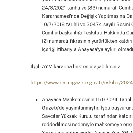
24/8/2021 tarihli ve (83) numaralı Cumh
Kararnamesi’nde Değişik Yapılmasına Da
10/7/2018 tarihli ve 30474 sayılı Resmî 
Cumhurbaşkanlığı Teşkilatı Hakkında Cu
(2) numaralı fıkrasının yürürlükten kald
içeriği itibarıyla Anayasa’ya aykırı olmadı
İlgili AYM kararına linkten ulaşabilirsiniz:
https://www.resmigazete.gov.tr/eskiler/20
Anayasa Mahkemesinin 11/1/2024 Tarihli
Gazete’de yayımlanmıştır. İşbu başvurun
Savcılar Yüksek Kurulu tarafından kaldırı
reddedilmesi nedeniyle mahkemeye erişim h
Yargılama neticesinde, Anayasa’nın 36. 