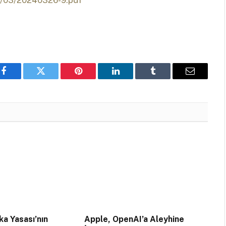
24/03/20240326-9.pdf
Facebook
Twitter
Pinterest
LinkedIn
Tumblr
Email
a Yasası’nın
Apple, OpenAI’a Aleyhine