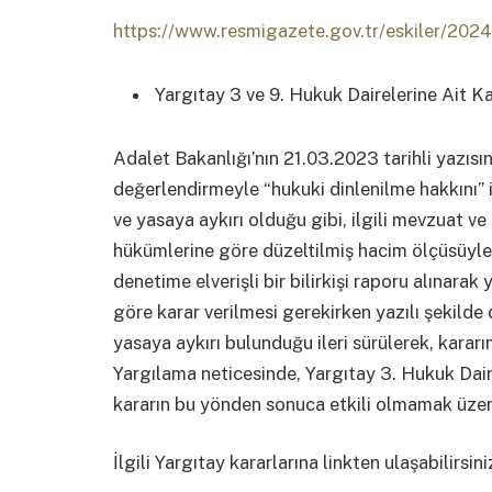
https://www.resmigazete.gov.tr/eskiler/20
Yargıtay 3 ve 9. Hukuk Dairelerine Ait K
Adalet Bakanlığı’nın 21.03.2023 tarihli yazı
değerlendirmeyle “hukuki dinlenilme hakkını”
ve yasaya aykırı olduğu gibi, ilgili mevzuat v
hükümlerine göre düzeltilmiş hacim ölçüsüyl
denetime elverişli bir bilirkişi raporu alınar
göre karar verilmesi gerekirken yazılı şekilde 
yasaya aykırı bulunduğu ileri sürülerek, kararı
Yargılama neticesinde, Yargıtay 3. Hukuk Daire
kararın bu yönden sonuca etkili olmamak üzer
İlgili Yargıtay kararlarına linkten ulaşabilirsini