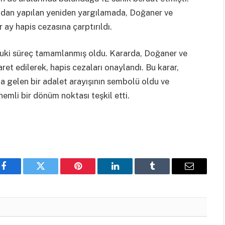
ından yapılan yeniden yargılamada, Doğaner ve
r ay hapis cezasına çarptırıldı.
hukuki süreç tamamlanmış oldu. Kararda, Doğaner ve
aret edilerek, hapis cezaları onaylandı. Bu karar,
a gelen bir adalet arayışının sembolü oldu ve
nemli bir dönüm noktası teşkil etti.
Facebook
Twitter
Pinterest
LinkedIn
Tumblr
Email