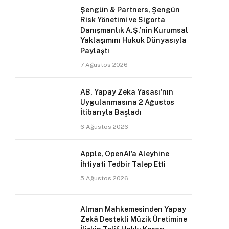
Şengün & Partners, Şengün
Risk Yönetimi ve Sigorta
Danışmanlık A.Ş.’nin Kurumsal
Yaklaşımını Hukuk Dünyasıyla
Paylaştı
7 Ağustos 2026
AB, Yapay Zeka Yasası’nın
Uygulanmasına 2 Ağustos
İtibarıyla Başladı
6 Ağustos 2026
Apple, OpenAI’a Aleyhine
İhtiyati Tedbir Talep Etti
5 Ağustos 2026
Alman Mahkemesinden Yapay
Zekâ Destekli Müzik Üretimine