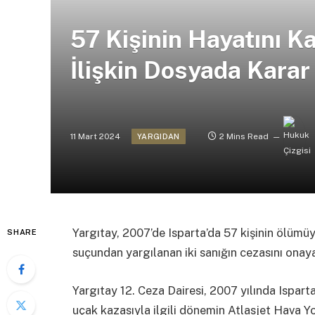
57 Kişinin Hayatını K
İlişkin Dosyada Karar
11 Mart 2024
2 Mins Read
YARGIDAN
Yargıtay, 2007’de Isparta’da 57 kişinin ölümü
SHARE
suçundan yargılanan iki sanığın cezasını onaya
Yargıtay 12. Ceza Dairesi, 2007 yılında Ispart
uçak kazasıyla ilgili dönemin Atlasjet Hava Y