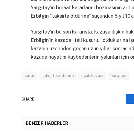
Yargıtay’ın beraat kararlarını bozmasının ard
Erbilgin “taksirle öldürme” suçundan 5 yıl 10’a
Yargıtay’ın bu son kararıyla, kazaya ilişkin 
Erbilgin’in kazada “tali kusurlu” olduklarına iş
kazanın üzerinden geçen uzun yıllar sonrasınd
kazada hayatını kaybedenlerin yakınları için ö
Karar
taksirle öldürme
uçak kazası
Yargıtay
SHARE.
BENZER HABERLER