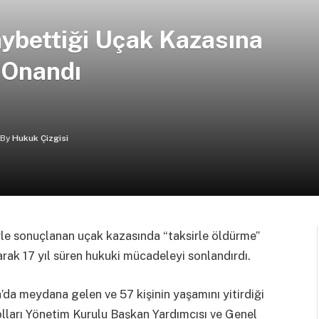
aybettiği Uçak Kazasına
 Onandı
By
Hukuk Çizgisi
yle sonuçlanan uçak kazasında “taksirle öldürme”
rak 17 yıl süren hukuki mücadeleyi sonlandırdı.
a’da meydana gelen ve 57 kişinin yaşamını yitirdiği
olları Yönetim Kurulu Başkan Yardımcısı ve Genel