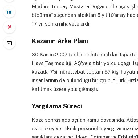
Müdürü Tuncay Mustafa Doğaner ile uçuş işle
öldürme” suçundan aldıkları 5 yıl 10’ar ay hapi
17 yıl sonra nihayete erdi.
Kazanın Arka Planı
30 Kasım 2007 tarihinde İstanbul’dan Isparta
Hava Taşımacılığı AŞ’ye ait bir yolcu uçağı, I
kazada 7’si mürettebat toplam 57 kişi hayatın
insanlarının da bulunduğu bir grup, “Türk Hızla
katılmak üzere yola çıkmıştı.
Yargılama Süreci
Kaza sonrasında açılan kamu davasında, Atlas
üst düzey ve teknik personelin yargılanmasın
sanıklara ceza verilirken, Doğaner ve Erbilgin