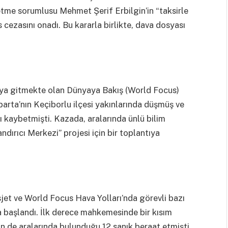
tme sorumlusu Mehmet Şerif Erbilgin’in “taksirle
s cezasını onadı. Bu kararla birlikte, dava dosyası
’ya gitmekte olan Dünyaya Bakış (World Focus)
sparta’nın Keçiborlu ilçesi yakınlarında düşmüş ve
ı kaybetmişti. Kazada, aralarında ünlü bilim
ndırıcı Merkezi” projesi için bir toplantıya
jet ve World Focus Hava Yolları’nda görevli bazı
a başlandı. İlk derece mahkemesinde bir kısım
’in de aralarında bulunduğu 12 sanık beraat etmişti.