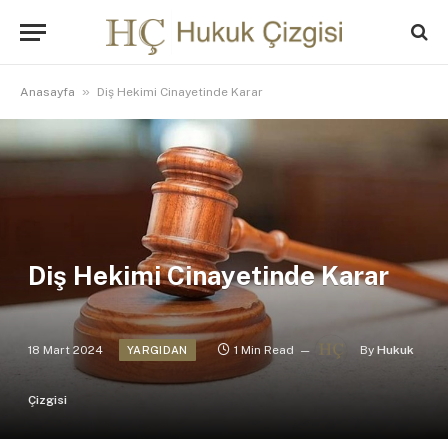
»
Anasayfa
Diş Hekimi Cinayetinde Karar
Diş Hekimi Cinayetinde Karar
18 Mart 2024
1 Min Read
By
Hukuk
YARGIDAN
Çizgisi