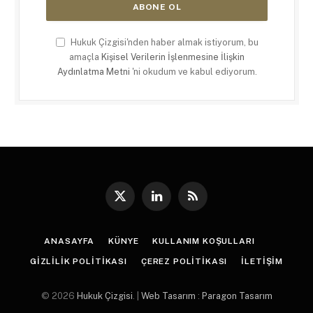
Hukuk Çizgisi'nden haber almak istiyorum, bu
amaçla
Kişisel Verilerin İşlenmesine İlişkin
Aydınlatma Metni
'ni okudum ve kabul ediyorum.
X
LinkedIn
RSS
(Twitter)
ANASAYFA
KÜNYE
KULLANIM KOŞULLARI
GIZLILIK POLITIKASI
ÇEREZ POLITIKASI
İLETIŞIM
© 2026
Hukuk Çizgisi
. |
Web Tasarım
:
Paragon Tasarım