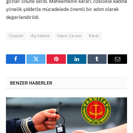
gözler önüne serdi. Mahkemenin kararı, özellikle kadına
yönelik şiddetle mücadelede önemli bir adım olarak
değerlendirildi.
Cinayet
diş hekimi
Hapis Cezası
Karar
Facebook
Twitter
Pinterest
LinkedIn
Tumblr
Email
BENZER HABERLER