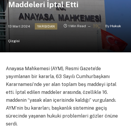
Maddeleri İptal Etti
13 Mart 2024
1 Min Read
By
Hukuk
YARGIDAN
Çizgisi
Anayasa Mahkemesi (AYM), Resmi Gazete’de
yayımlanan bir kararla, 63 Sayılı Cumhurbaşkanı
Kararnamesi’nde yer alan toplam beş maddeyi iptal
etti. İptal edilen maddeler arasında, özellikle 16.
maddenin “yasak alan içerisinde kaldığı” vurgulandı.
AYM’nin bu kararları, başkanlık sistemine geçiş
sürecinde yaşanan hukuki problemleri gözler önüne
serdi.