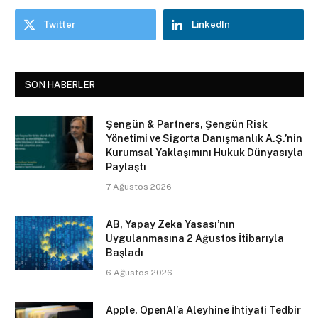
Twitter
LinkedIn
SON HABERLER
Şengün & Partners, Şengün Risk
Yönetimi ve Sigorta Danışmanlık A.Ş.’nin
Kurumsal Yaklaşımını Hukuk Dünyasıyla
Paylaştı
7 Ağustos 2026
AB, Yapay Zeka Yasası’nın
Uygulanmasına 2 Ağustos İtibarıyla
Başladı
6 Ağustos 2026
Apple, OpenAI’a Aleyhine İhtiyati Tedbir