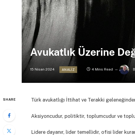
Avukatlık Üzerine De
15 Nisan 2024
4 Mins Read
B
ANALIZ
Türk avukatlığı İttihat ve Terakki geleneğinden
SHARE
Aksiyoncudur, politiktir, toplumcudur ve topl
Lidere dayanır, lider temellidir, ofisi lider kur