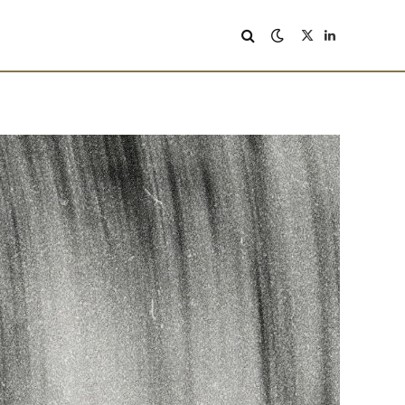
X
LinkedIn
(Twitter)