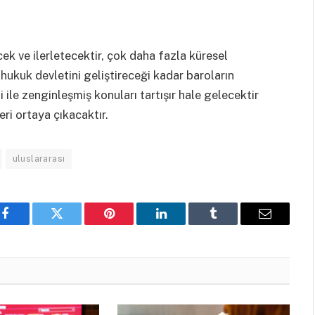
cek ve ilerletecektir, çok daha fazla küresel
hukuk devletini geliştireceği kadar baroların
i ile zenginleşmiş konuları tartışır hale gelecektir
ri ortaya çıkacaktır.
uluslararası
Facebook
Twitter
Pinterest
LinkedIn
Tumblr
Email