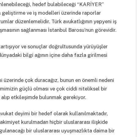
sinlenebileceği, hedef bulabileceği “KARİYER”
ş geliştirme ve iş modelleri üzerinde raporlar
rumlar düzenlemelidir. Türk avukatlığının yepyeni iş
laşmasının sağlanması İstanbul Barosu’nun görevidir.
, tartışıyor ve sonuçlar doğrultusunda yürüyüşler
ünyadaki bilgi ağının içine daha fazla girilmesi
mi üzerinde çok duracağız, bunun en önemli nedeni
imizin güçlü olması ve çok ciddi niteliksel bir
er alıp etkileşimde bulunmak gerekiyor.
avukat deyimi bir hedef olarak kullanılmaktadır,
imiyet kurulmadan hiçbir uluslararası ilişkide
ygulanacağı bir uluslararası uyuşmazlıkta daima bir