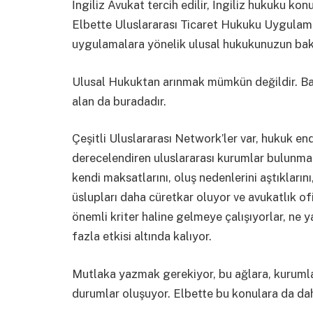
İngiliz Avukat tercih edilir, İngiliz hukuku ko
Elbette Uluslararası Ticaret Hukuku Uygulama
uygulamalara yönelik ulusal hukukunuzun bakış
Ulusal Hukuktan arınmak mümkün değildir. Ba
alan da buradadır.
Çeşitli Uluslararası Network’ler var, hukuk endü
derecelendiren uluslararası kurumlar bulunmak
kendi maksatlarını, oluş nedenlerini aştıkların
üslupları daha cüretkar oluyor ve avukatlık ofi
önemli kriter haline gelmeye çalışıyorlar, ne 
fazla etkisi altında kalıyor.
Mutlaka yazmak gerekiyor, bu ağlara, kurumla
durumlar oluşuyor. Elbette bu konulara da da