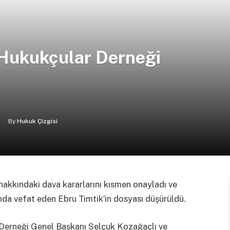
Hukukçular Derneği
By
Hukuk Çizgisi
akkındaki dava kararlarını kısmen onayladı ve
ında vefat eden Ebru Timtik’in dosyası düşürüldü.
 Derneği Genel Başkanı Selçuk Kozağaçlı ve