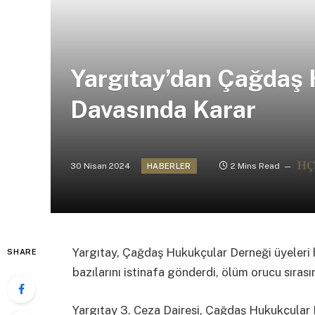
Yargıtay’dan Çağdaş 
Davasında Karar
30 Nisan 2024
2 Mins Read
HABERLER
Yargıtay, Çağdaş Hukukçular Derneği üyeleri h
SHARE
bazılarını istinafa gönderdi, ölüm orucu sıras
Yargıtay 3. Ceza Dairesi, Çağdaş Hukukçular