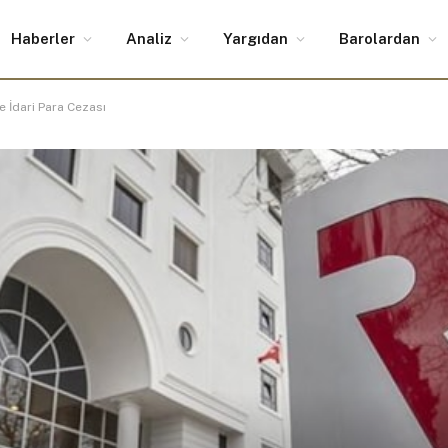
Haberler
Analiz
Yargıdan
Barolardan
 İdari Para Cezası