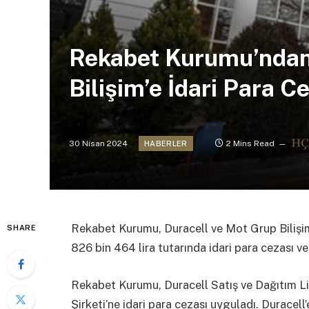
Rekabet Kurumu’ndan
Bilişim’e İdari Para C
30 Nisan 2024
2 Mins Read
HABERLER
Rekabet Kurumu, Duracell ve Mot Grup Bilişim’
SHARE
826 bin 464 lira tutarında idari para cezası ve
Rekabet Kurumu, Duracell Satış ve Dağıtım Li
Şirketi’ne idari para cezası uyguladı. Duracell