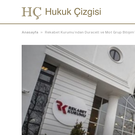
»
Anasayfa
Rekabet Kurumu’ndan Duracell ve Mot Grup Bilişim’e