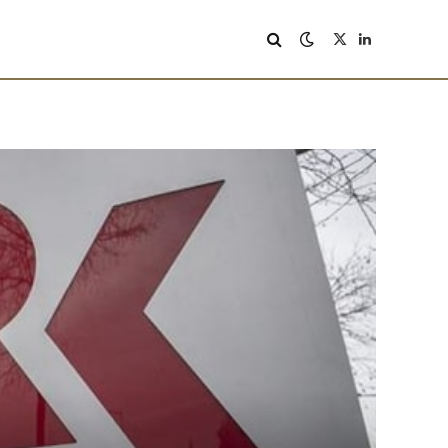
X
LinkedIn
(Twitter)