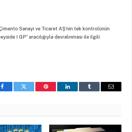
Çimento Sanayi ve Ticaret AŞ’nin tek kontrolünün
de I GP” aracılığıyla devralınması ile ilgili
Facebook
Twitter
Pinterest
LinkedIn
Tumblr
Email