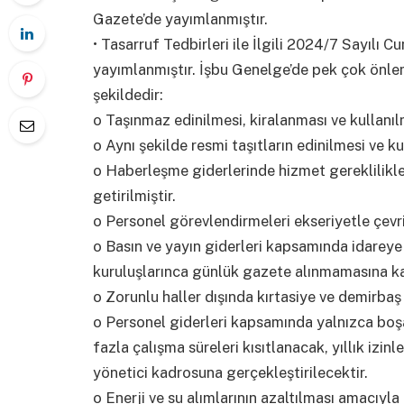
Gazete’de yayımlanmıştır.
• Tasarruf Tedbirleri ile İlgili 2024/7 Sayılı
yayımlanmıştır. İşbu Genelge’de pek çok önlem
şekildedir:
o Taşınmaz edinilmesi, kiralanması ve kullanıl
o Aynı şekilde resmi taşıtların edinilmesi ve k
o Haberleşme giderlerinde hizmet gereklilikler
getirilmiştir.
o Personel görevlendirmeleri ekseriyetle çevri
o Basın ve yayın giderleri kapsamında idareye
kuruluşlarınca günlük gazete alınmamasına kar
o Zorunlu haller dışında kırtasiye ve demirbaş a
o Personel giderleri kapsamında yalnızca boş
fazla çalışma süreleri kısıtlanacak, yıllık izin
yönetici kadrosuna gerçekleştirilecektir.
o Enerji ve su alımlarının azaltılması amacıy