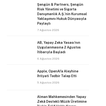
Şengün & Partners, Şengün
Risk Yönetimi ve Sigorta
Danışmanlık A.Ş.’nin Kurumsal
Yaklaşımını Hukuk Dünyasıyla
Paylaştı
7 Ağustos 2026
AB, Yapay Zeka Yasası’nın
Uygulanmasına 2 Ağustos
İtibarıyla Başladı
6 Ağustos 2026
Apple, OpenAI’a Aleyhine
İhtiyati Tedbir Talep Etti
5 Ağustos 2026
Alman Mahkemesinden Yapay
Zekâ Destekli Müzik Üretimine