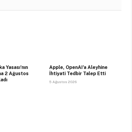
a Yasası’nın
Apple, OpenAI’a Aleyhine
na 2 Ağustos
İhtiyati Tedbir Talep Etti
ladı
5 Ağustos 2026