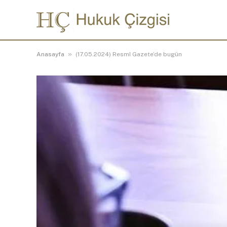
»
Anasayfa
(17.05.2024) Resmî Gazete’de bugün