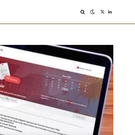
X
LinkedIn
(Twitter)