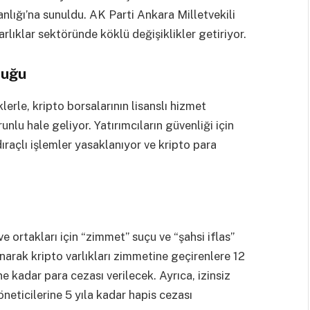
nlığı’na sunuldu. AK Parti Ankara Milletvekili
varlıklar sektöründe köklü değişiklikler getiriyor.
luğu
erle, kripto borsalarının lisanslı hizmet
nlu hale geliyor. Yatırımcıların güvenliği için
ıraçlı işlemler yasaklanıyor ve kripto para
 ve ortakları için “zimmet” suçu ve “şahsi iflas”
anarak kripto varlıkları zimmetine geçirenlere 12
e kadar para cezası verilecek. Ayrıca, izinsiz
neticilerine 5 yıla kadar hapis cezası