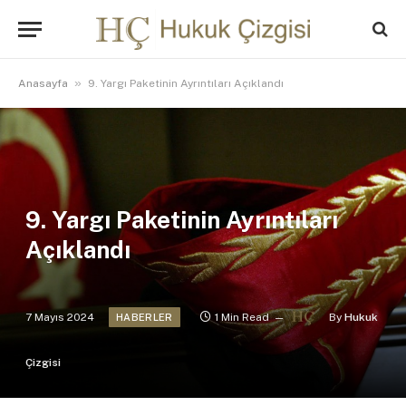
»
Anasayfa
9. Yargı Paketinin Ayrıntıları Açıklandı
9. Yargı Paketinin Ayrıntıları
Açıklandı
7 Mayıs 2024
1 Min Read
By
Hukuk
HABERLER
Çizgisi