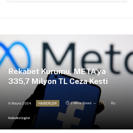
Rekabet Kurumu, META’ya
335,7 Milyon TL Ceza Kesti
6 Mayıs 2024
2 Mins Read
By
HABERLER
hukukcizgisi