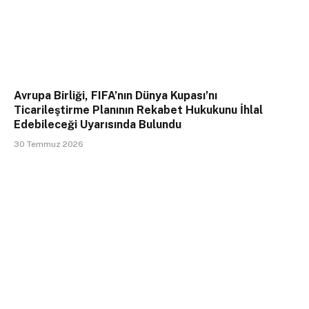
Avrupa Birliği, FIFA’nın Dünya Kupası’nı
Ticarileştirme Planının Rekabet Hukukunu İhlal
Edebileceği Uyarısında Bulundu
30 Temmuz 2026