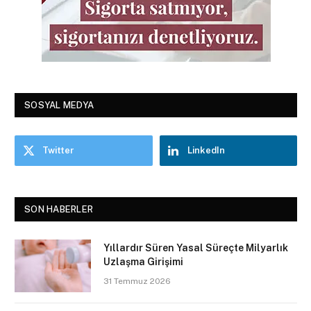
SOSYAL MEDYA
Twitter
LinkedIn
SON HABERLER
Yıllardır Süren Yasal Süreçte Milyarlık
Uzlaşma Girişimi
31 Temmuz 2026