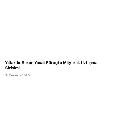
Yıllardır Süren Yasal Süreçte Milyarlık Uzlaşma
Girişimi
31 Temmuz 2026