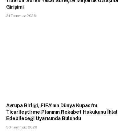
Yıllardır Süren Yasal Süreçte Milyarlık Uzlaşma
Girişimi
31 Temmuz 2026
Avrupa Birliği, FIFA’nın Dünya Kupası’nı
Ticarileştirme Planının Rekabet Hukukunu İhlal
Edebileceği Uyarısında Bulundu
30 Temmuz 2026