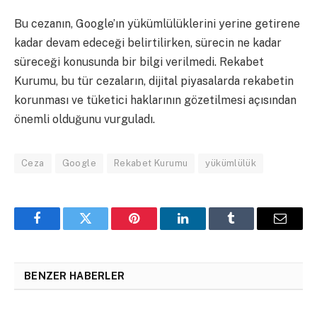
Bu cezanın, Google’ın yükümlülüklerini yerine getirene
kadar devam edeceği belirtilirken, sürecin ne kadar
süreceği konusunda bir bilgi verilmedi. Rekabet
Kurumu, bu tür cezaların, dijital piyasalarda rekabetin
korunması ve tüketici haklarının gözetilmesi açısından
önemli olduğunu vurguladı.
Ceza
Google
Rekabet Kurumu
yükümlülük
Facebook
Twitter
Pinterest
LinkedIn
Tumblr
Email
BENZER HABERLER