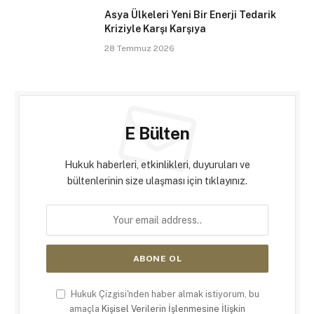
Asya Ülkeleri Yeni Bir Enerji Tedarik
Kriziyle Karşı Karşıya
28 Temmuz 2026
E Bülten
Hukuk haberleri, etkinlikleri, duyuruları ve
bültenlerinin size ulaşması için tıklayınız.
Hukuk Çizgisi'nden haber almak istiyorum, bu
amaçla
Kişisel Verilerin İşlenmesine İlişkin