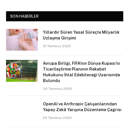
SON HABERLER
Yıllardır Süren Yasal Süreçte Milyarlık
Uzlaşma Girişimi
31 Temmuz 2026
Avrupa Birliği, FIFA’nın Dünya Kupası’nı
Ticarileştirme Planının Rekabet
Hukukunu İhlal Edebileceği Uyarısında
Bulundu
30 Temmuz 2026
OpenAI ve Anthropic Çalışanlarından
Yapay Zekâ Yarışına Düzenleme Çağrısı
29 Temmuz 2026