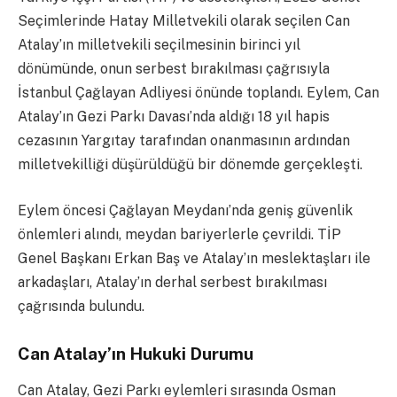
Seçimlerinde Hatay Milletvekili olarak seçilen Can
Atalay’ın milletvekili seçilmesinin birinci yıl
dönümünde, onun serbest bırakılması çağrısıyla
İstanbul Çağlayan Adliyesi önünde toplandı. Eylem, Can
Atalay’ın Gezi Parkı Davası’nda aldığı 18 yıl hapis
cezasının Yargıtay tarafından onanmasının ardından
milletvekilliği düşürüldüğü bir dönemde gerçekleşti.
Eylem öncesi Çağlayan Meydanı’nda geniş güvenlik
önlemleri alındı, meydan bariyerlerle çevrildi. TİP
Genel Başkanı Erkan Baş ve Atalay’ın meslektaşları ile
arkadaşları, Atalay’ın derhal serbest bırakılması
çağrısında bulundu.
Can Atalay’ın Hukuki Durumu
Can Atalay, Gezi Parkı eylemleri sırasında Osman