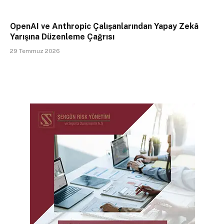
OpenAI ve Anthropic Çalışanlarından Yapay Zekâ
Yarışına Düzenleme Çağrısı
29 Temmuz 2026