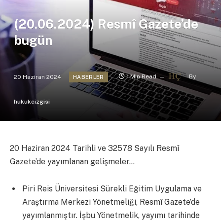
(20.06.2024) Resmî Gazete’de
bugün
20 Haziran 2024
1 Min Read
By
HABERLER
hukukcizgisi
20 Haziran 2024 Tarihli ve 32578 Sayılı Resmî
Gazete’de yayımlanan gelişmeler…
Piri Reis Üniversitesi Sürekli Eğitim Uygulama ve
Araştırma Merkezi Yönetmeliği, Resmî Gazete’de
yayımlanmıştır. İşbu Yönetmelik, yayımı tarihinde