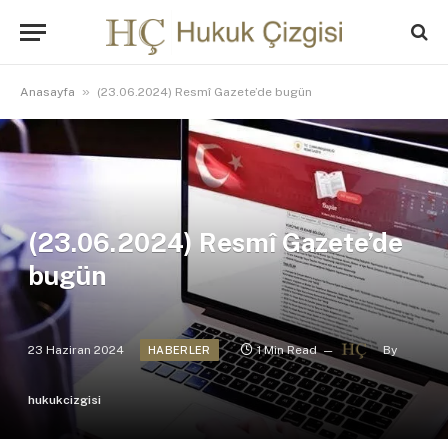
»
Anasayfa
(23.06.2024) Resmî Gazete’de bugün
(23.06.2024) Resmî Gazete’de
bugün
23 Haziran 2024
1 Min Read
By
HABERLER
hukukcizgisi