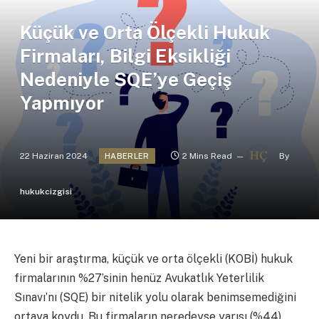
Küçük ve Orta Ölçekli Hukuk
Firmaları, Bilgi Eksikliği
Nedeniyle SQE’ye Geçiş
Yapmıyor
22 Haziran 2024
2 Mins Read
By
HABERLER
hukukcizgisi
Yeni bir araştırma, küçük ve orta ölçekli (KOBİ) hukuk
firmalarının %27’sinin henüz Avukatlık Yeterlilik
Sınavı’nı (SQE) bir nitelik yolu olarak benimsemediğini
ortaya koydu. Bu firmaların neredeyse yarısı (%44)