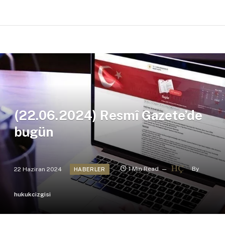
(22.06.2024) Resmî Gazete’de
bugün
22 Haziran 2024
1 Min Read
By
HABERLER
hukukcizgisi