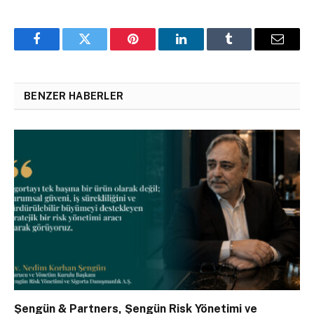
Facebook
Twitter
Pinterest
LinkedIn
Tumblr
Email
BENZER HABERLER
Şengün & Partners, Şengün Risk Yönetimi ve