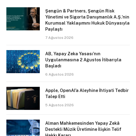
Şengün & Partners, Şengün Risk
Yönetimi ve Sigorta Danışmanlık A.Ş.’nin
Kurumsal Yaklaşımını Hukuk Dünyasıyla
Paylaştı
7 Ağustos 2026
AB, Yapay Zeka Yasası’nın
Uygulanmasına 2 Ağustos İtibarıyla
Başladı
6 Ağustos 2026
Apple, OpenAI’a Aleyhine İhtiyati Tedbir
Talep Etti
5 Ağustos 2026
Alman Mahkemesinden Yapay Zekâ
Destekli Müzik Üretimine İlişkin Telif
Hakkı Kararı