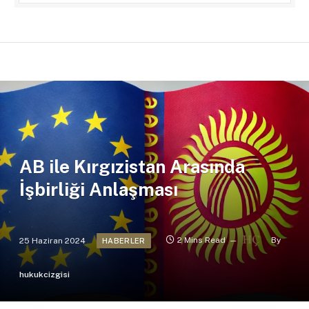
AB ile Kırgızistan Arasında
İşbirliği Anlaşması
25 Haziran 2024
2 Mins Read
By
HABERLER
hukukcizgisi