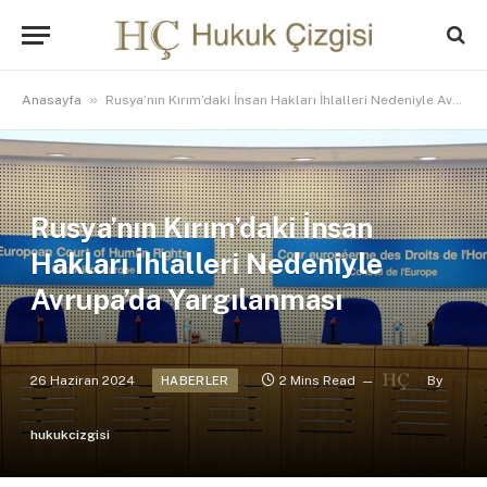
»
Anasayfa
Rusya’nın Kırım’daki İnsan Hakları İhlalleri Nedeniyle Avrupa’da Yargılanması
Rusya’nın Kırım’daki İnsan
Hakları İhlalleri Nedeniyle
Avrupa’da Yargılanması
26 Haziran 2024
2 Mins Read
By
HABERLER
hukukcizgisi