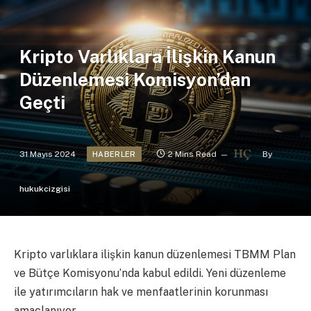
Kripto Varlıklara İlişkin Kanun
Düzenlemesi Komisyon’dan
Geçti
31 Mayıs 2024
2 Mins Read
By
HABERLER
hukukcizgisi
Kripto varlıklara ilişkin kanun düzenlemesi TBMM Plan
ve Bütçe Komisyonu’nda kabul edildi. Yeni düzenleme
ile yatırımcıların hak ve menfaatlerinin korunması
amaçlanıyor.