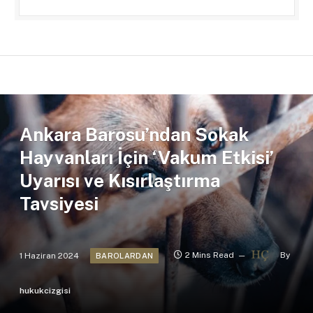
Ankara Barosu’ndan Sokak
Hayvanları İçin ‘Vakum Etkisi’
Uyarısı ve Kısırlaştırma
Tavsiyesi
1 Haziran 2024
2 Mins Read
By
BAROLARDAN
hukukcizgisi