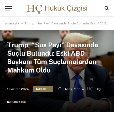
»
Anasayfa
Trump, “Sus Payı” Davasında Suçlu Bulundu: Eski ABD Başkanı Tüm Suçlamalardan Mahkum Oldu
Trump, “Sus Payı” Davasında
Suçlu Bulundu: Eski ABD
Başkanı Tüm Suçlamalardan
Mahkum Oldu
1 Haziran 2024
2 Mins Read
By
HABERLER
hukukcizgisi