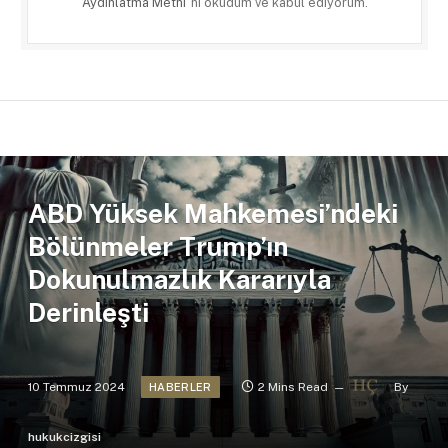
Aydınlatma Metni
'ni okudum ve kabul ediyorum.
ABD Yüksek Mahkemesi’ndeki
Bölünmeler Trump’ın
Dokunulmazlık Kararıyla
Derinleşti
10 Temmuz 2024
2 Mins Read
By
HABERLER
hukukcizgisi