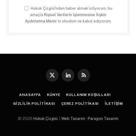
Hukuk Çizgisi'nden haber almak istiyorum, bu
amaçla
Kişisel Verilerin İşlenmesine İlişkin
Aydınlatma Metni
'ni okudum ve kabul ediyorum.
X
LinkedIn
RSS
(Twitter)
ANASAYFA
KÜNYE
KULLANIM KOŞULLARI
GIZLILIK POLITIKASI
ÇEREZ POLITIKASI
İLETIŞIM
© 2026
Hukuk Çizgisi
. |
Web Tasarım
:
Paragon Tasarım