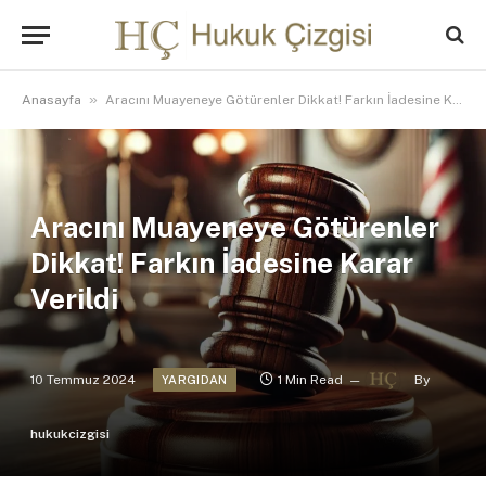
»
Anasayfa
Aracını Muayeneye Götürenler Dikkat! Farkın İadesine Karar Verildi
Aracını Muayeneye Götürenler
Dikkat! Farkın İadesine Karar
Verildi
10 Temmuz 2024
1 Min Read
By
YARGIDAN
hukukcizgisi