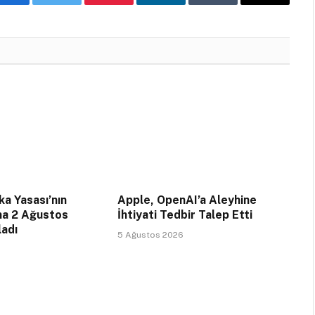
Facebook
Twitter
Pinterest
LinkedIn
Tumblr
Email
a Yasası’nın
Apple, OpenAI’a Aleyhine
na 2 Ağustos
İhtiyati Tedbir Talep Etti
ladı
5 Ağustos 2026