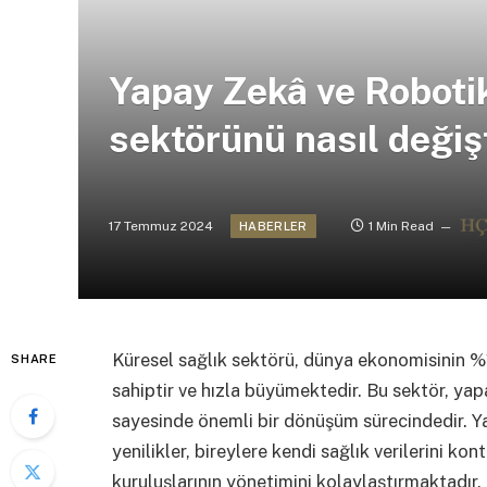
Yapay Zekâ ve Robotik,
sektörünü nasıl değişt
17 Temmuz 2024
1 Min Read
HABERLER
Küresel sağlık sektörü, dünya ekonomisinin %11
SHARE
sahiptir ve hızla büyümektedir. Bu sektör, yapa
sayesinde önemli bir dönüşüm sürecindedir. Y
yenilikler, bireylere kendi sağlık verilerini ko
kuruluşlarının yönetimini kolaylaştırmaktadır.