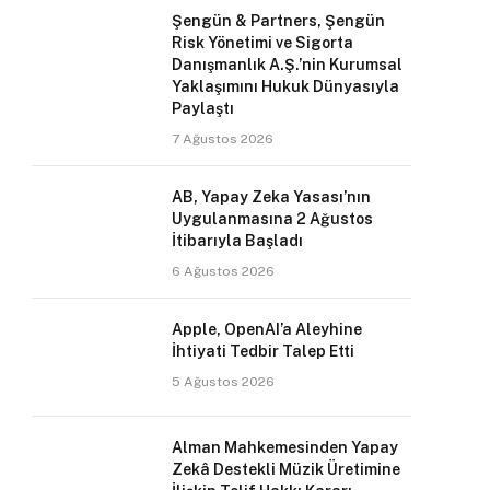
Şengün & Partners, Şengün
Risk Yönetimi ve Sigorta
Danışmanlık A.Ş.’nin Kurumsal
Yaklaşımını Hukuk Dünyasıyla
Paylaştı
7 Ağustos 2026
AB, Yapay Zeka Yasası’nın
Uygulanmasına 2 Ağustos
İtibarıyla Başladı
6 Ağustos 2026
Apple, OpenAI’a Aleyhine
İhtiyati Tedbir Talep Etti
5 Ağustos 2026
Alman Mahkemesinden Yapay
Zekâ Destekli Müzik Üretimine