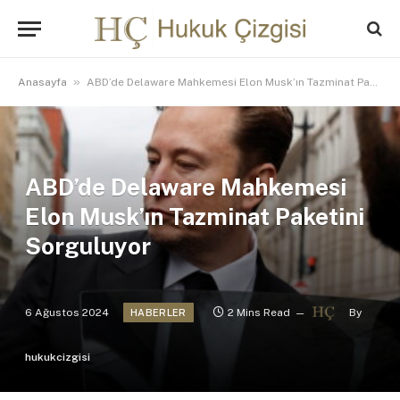
»
Anasayfa
ABD’de Delaware Mahkemesi Elon Musk’ın Tazminat Paketini Sorguluyor
ABD’de Delaware Mahkemesi
Elon Musk’ın Tazminat Paketini
Sorguluyor
6 Ağustos 2024
2 Mins Read
By
HABERLER
hukukcizgisi