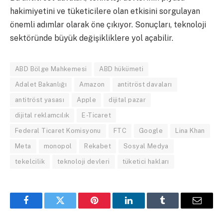
hakimiyetini ve tüketicilere olan etkisini sorgulayan
önemli adımlar olarak öne çıkıyor. Sonuçları, teknoloji
sektöründe büyük değişikliklere yol açabilir.
ABD Bölge Mahkemesi
ABD hükümeti
Adalet Bakanlığı
Amazon
antitröst davaları
antitröst yasası
Apple
dijital pazar
dijital reklamcılık
E-Ticaret
Federal Ticaret Komisyonu
FTC
Google
Lina Khan
Meta
monopol
Rekabet
Sosyal Medya
tekelcilik
teknoloji devleri
tüketici hakları
Facebook
Twitter
Pinterest
LinkedIn
Tumblr
Email