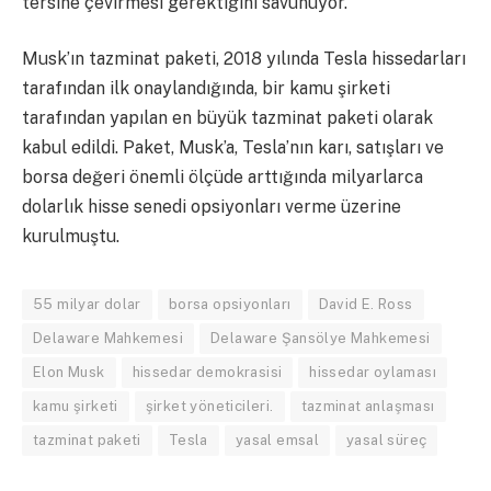
tersine çevirmesi gerektiğini savunuyor.
Musk’ın tazminat paketi, 2018 yılında Tesla hissedarları
tarafından ilk onaylandığında, bir kamu şirketi
tarafından yapılan en büyük tazminat paketi olarak
kabul edildi. Paket, Musk’a, Tesla’nın karı, satışları ve
borsa değeri önemli ölçüde arttığında milyarlarca
dolarlık hisse senedi opsiyonları verme üzerine
kurulmuştu.
55 milyar dolar
borsa opsiyonları
David E. Ross
Delaware Mahkemesi
Delaware Şansölye Mahkemesi
Elon Musk
hissedar demokrasisi
hissedar oylaması
kamu şirketi
şirket yöneticileri.
tazminat anlaşması
tazminat paketi
Tesla
yasal emsal
yasal süreç