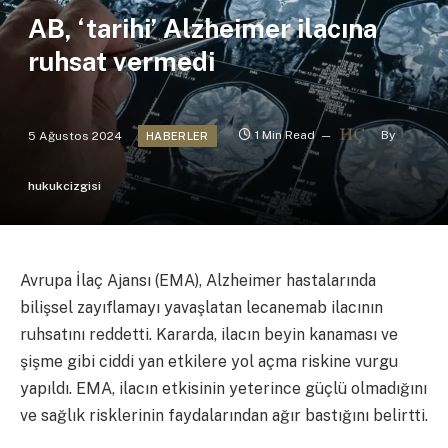
AB, ‘tarihi’ Alzheimer ilacına
ruhsat vermedi
5 Ağustos 2024
1 Min Read
By
HABERLER
hukukcizgisi
Avrupa İlaç Ajansı (EMA), Alzheimer hastalarında
bilişsel zayıflamayı yavaşlatan lecanemab ilacının
ruhsatını reddetti. Kararda, ilacın beyin kanaması ve
şişme gibi ciddi yan etkilere yol açma riskine vurgu
yapıldı. EMA, ilacın etkisinin yeterince güçlü olmadığını
ve sağlık risklerinin faydalarından ağır bastığını belirtti.