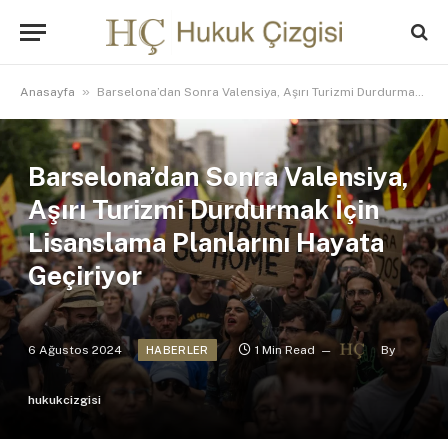
»
Anasayfa
Barselona’dan Sonra Valensiya, Aşırı Turizmi Durdurmak İçin Lisanslama Planlarını Hayata Geçiriyor
Barselona’dan Sonra Valensiya,
Aşırı Turizmi Durdurmak İçin
Lisanslama Planlarını Hayata
Geçiriyor
6 Ağustos 2024
1 Min Read
By
HABERLER
hukukcizgisi