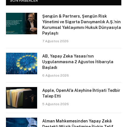
SON HABERLER
Şengün & Partners, Şengün Risk
Yönetimi ve Sigorta Danışmanlık A.Ş.’nin
Kurumsal Yaklaşımını Hukuk Dünyasıyla
Paylaştı
7 Ağustos 2026
AB, Yapay Zeka Yasası’nın
Uygulanmasına 2 Ağustos İtibarıyla
Başladı
6 Ağustos 2026
Apple, OpenAI’a Aleyhine İhtiyati Tedbir
Talep Etti
5 Ağustos 2026
Alman Mahkemesinden Yapay Zekâ
Destekli Müzik Üretimine İlişkin Telif