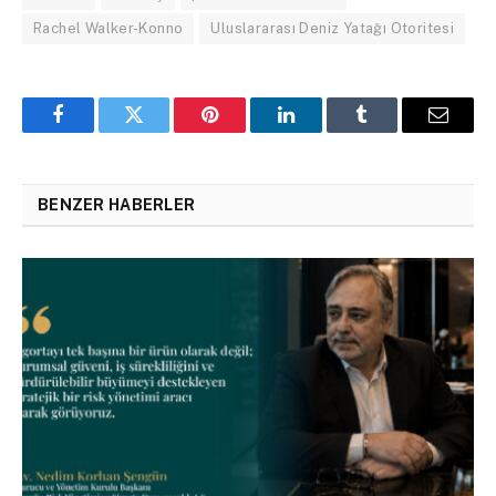
Rachel Walker-Konno
Uluslararası Deniz Yatağı Otoritesi
Facebook
Twitter
Pinterest
LinkedIn
Tumblr
Email
BENZER HABERLER