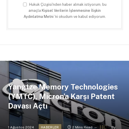
Hukuk Çizgisi'nden haber almak istiyorum, bu
amaçla
Kişisel Verilerin İşlenmesine İlişkin
Aydınlatma Metni
'ni okudum ve kabul ediyorum.
Yangtze Memory Technologies
(YMTC), Micron’a Karşı Patent
Davası Açtı
1 Ağustos 2024
2 Mins Read
By
HABERLER