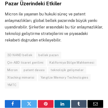
Pazar Üzerindeki Etkiler
Micron ile yaşanan bu hukuki süreç ve patent
anlaşmazlıkları, global bellek pazarında büyük yankı
uyandırabilir. Şirketler arasındaki bu tür anlaşmazlıklar,
teknoloji geliştirme stratejilerini ve piyasadaki
rekabeti doğrudan etkileyebilir.
3D NAND bellek
bellek pazarı
Çin-ABD ticaret gerilimi
Kaliforniya Bölge Mahkemesi
Micron
patent davası
teknolojik gelişmeler
Xtacking mimarisi
Yangtze Memory Technologies
YMTC
Facebook
Twitter
Pinterest
LinkedIn
Tumblr
Email