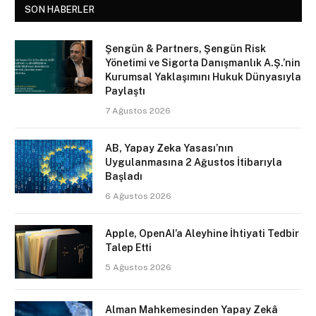
SON HABERLER
Şengün & Partners, Şengün Risk
Yönetimi ve Sigorta Danışmanlık A.Ş.’nin
Kurumsal Yaklaşımını Hukuk Dünyasıyla
Paylaştı
7 Ağustos 2026
AB, Yapay Zeka Yasası’nın
Uygulanmasına 2 Ağustos İtibarıyla
Başladı
6 Ağustos 2026
Apple, OpenAI’a Aleyhine İhtiyati Tedbir
Talep Etti
5 Ağustos 2026
Alman Mahkemesinden Yapay Zekâ