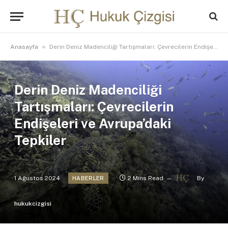
»
Anasayfa
Derin Deniz Madenciliği Tartışmaları: Çevrecilerin Endişeleri ve Avrupa’daki Tepkiler
Derin Deniz Madenciliği
Tartışmaları: Çevrecilerin
Endişeleri ve Avrupa’daki
Tepkiler
1 Ağustos 2024
2 Mins Read
By
HABERLER
hukukcizgisi