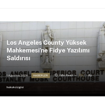
Los Angeles County Yüksek
Mahkemesi’ne Fidye Yazılımı
Saldırısı
1 Ağustos 2024
1 Min Read
By
HABERLER
hukukcizgisi