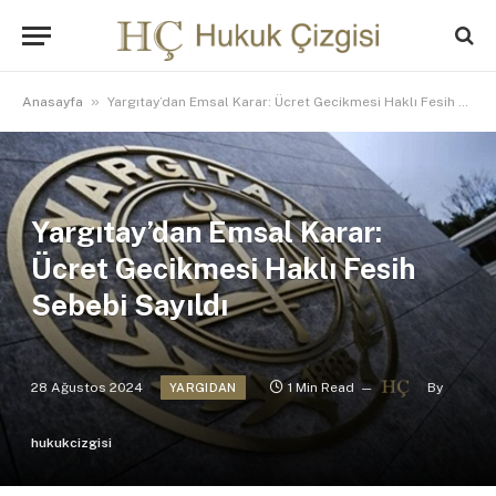
»
Anasayfa
Yargıtay’dan Emsal Karar: Ücret Gecikmesi Haklı Fesih Sebebi Sayıldı
Yargıtay’dan Emsal Karar:
Ücret Gecikmesi Haklı Fesih
Sebebi Sayıldı
28 Ağustos 2024
1 Min Read
By
YARGIDAN
hukukcizgisi