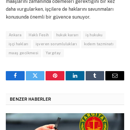
maaşlarını zamanında ödemeleri gerektiğini bir kez
daha vurgularken, işçilere de haklarını savunmaları
konusunda önemli bir güvence sunuyor.
Ankara
Haklı Fesih
hukuk kararı
iş hukuku
işçi hakları
işveren sorumlulukları
kıdem tazminatı
maaş gecikmesi
Yargıtay
Facebook
Twitter
Pinterest
LinkedIn
Tumblr
Email
BENZER HABERLER