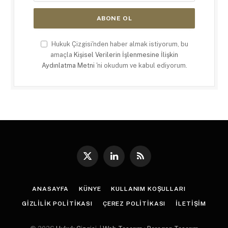
Hukuk Çizgisi'nden haber almak istiyorum, bu
amaçla
Kişisel Verilerin İşlenmesine İlişkin
Aydınlatma Metni
'ni okudum ve kabul ediyorum.
X
LinkedIn
RSS
(Twitter)
ANASAYFA
KÜNYE
KULLANIM KOŞULLARI
GIZLILIK POLITIKASI
ÇEREZ POLITIKASI
İLETIŞIM