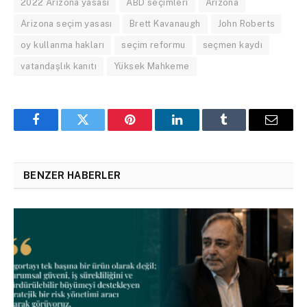
2022 Arizona yasası
ABD seçimleri
Arizona
Arizona seçim yasası
Brett Kavanaugh
John Roberts
oy kullanma hakları
seçim reformu
seçmen kaydı
vatandaşlık kanıtı
Yüksek Mahkeme
Facebook
Twitter
Pinterest
LinkedIn
Tumblr
Email
BENZER HABERLER