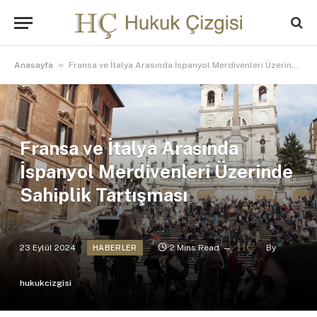
»
Anasayfa
Fransa ve İtalya Arasında İspanyol Merdivenleri Üzerinde Sahiplik Tartışması
Fransa ve İtalya Arasında
İspanyol Merdivenleri Üzerinde
Sahiplik Tartışması
23 Eylül 2024
2 Mins Read
By
HABERLER
hukukcizgisi