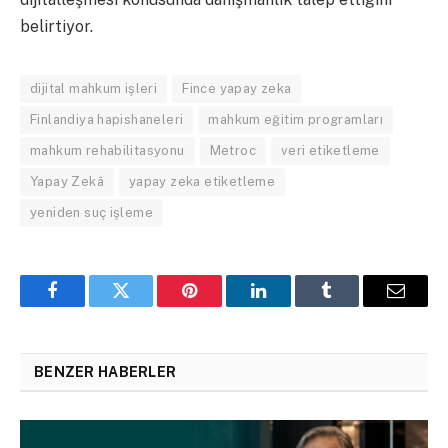
belirtiyor.
dijital mahkum işleri
Fince yapay zeka
Finlandiya hapishaneleri
mahkum eğitim programları
mahkum rehabilitasyonu
Metroc
veri etiketleme
Yapay Zekâ
yapay zeka etiketleme
yeniden suç işleme
Facebook
Twitter
Pinterest
LinkedIn
Tumblr
Email
BENZER HABERLER