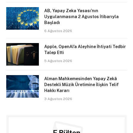
AB, Yapay Zeka Yasası’nın
Uygulanmasına 2 Ağustos İtibarıyla
Başladı
6 Ağustos 2026
Apple, OpenAI’a Aleyhine İhtiyati Tedbir
Talep Etti
5 Ağustos 2026
Alman Mahkemesinden Yapay Zekâ
Destekli Müzik Üretimine İlişkin Telif
Hakkı Kararı
3 Ağustos 2026
E Bülten