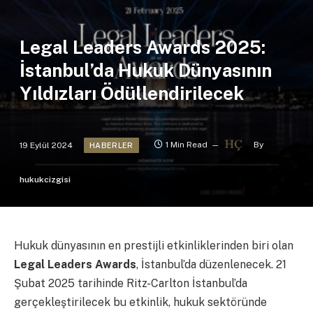
Legal Leaders Awards 2025:
İstanbul’da Hukuk Dünyasının
Yıldızları Ödüllendirilecek
19 Eylül 2024
1 Min Read
By
HABERLER
hukukcizgisi
Hukuk dünyasının en prestijli etkinliklerinden biri olan
Legal Leaders Awards
, İstanbul’da düzenlenecek. 21
Şubat 2025 tarihinde Ritz-Carlton İstanbul’da
gerçekleştirilecek bu etkinlik, hukuk sektöründe