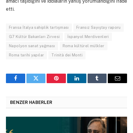
amacı taşıdığını ve iddiaların yanlış yorumlandığını ifade
etti.
Fransa İtalya sahiplik tartışması
Fransız Sayıştay raporu
G7 Kültür Bakanları Zirvesi
İspanyol Merdivenleri
Napolyon sanat yağması
Roma kültürel mülkler
Roma tarihi yapılar
Trinità dei Monti
Facebook
Twitter
Pinterest
LinkedIn
Tumblr
Email
BENZER HABERLER