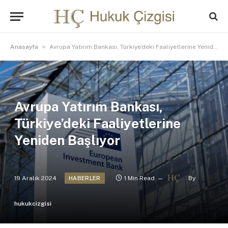
»
Anasayfa
Avrupa Yatırım Bankası, Türkiye’deki Faaliyetlerine Yeniden Başlıyor
Avrupa Yatırım Bankası,
Türkiye’deki Faaliyetlerine
Yeniden Başlıyor
19 Aralık 2024
1 Min Read
By
HABERLER
hukukcizgisi