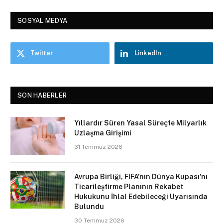
SOSYAL MEDYA
Twitter
LinkedIn
SON HABERLER
Yıllardır Süren Yasal Süreçte Milyarlık
Uzlaşma Girişimi
31 Temmuz 2026
Avrupa Birliği, FIFA’nın Dünya Kupası’nı
Ticarileştirme Planının Rekabet
Hukukunu İhlal Edebileceği Uyarısında
Bulundu
30 Temmuz 2026