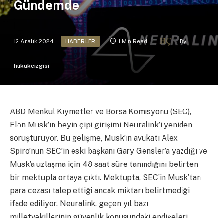
Gündemde
12 Aralık 2024
1 Min Read
By
HABERLER
hukukcizgisi
ABD Menkul Kıymetler ve Borsa Komisyonu (SEC),
Elon Musk’ın beyin çipi girişimi Neuralink’i yeniden
soruşturuyor. Bu gelişme, Musk’ın avukatı Alex
Spiro’nun SEC’in eski başkanı Gary Gensler’a yazdığı ve
Musk’a uzlaşma için 48 saat süre tanındığını belirten
bir mektupla ortaya çıktı. Mektupta, SEC’in Musk’tan
para cezası talep ettiği ancak miktarı belirtmediği
ifade ediliyor. Neuralink, geçen yıl bazı
milletvekillerinin güvenlik konusundaki endişeleri