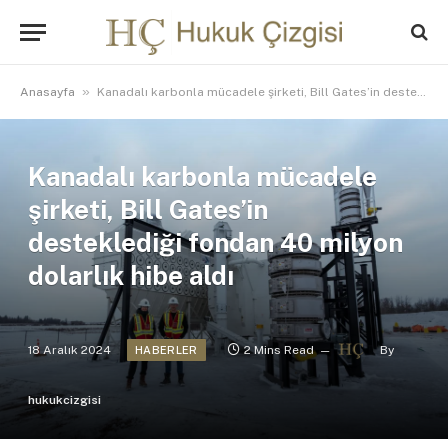
»
Anasayfa
Kanadalı karbonla mücadele şirketi, Bill Gates’in desteklediği fondan 40 milyon dolarlık hibe aldı
Kanadalı karbonla mücadele
şirketi, Bill Gates’in
desteklediği fondan 40 milyon
dolarlık hibe aldı
18 Aralık 2024
2 Mins Read
By
HABERLER
hukukcizgisi