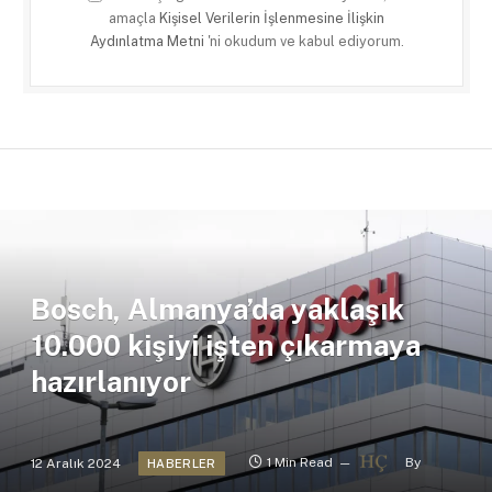
amaçla
Kişisel Verilerin İşlenmesine İlişkin
Aydınlatma Metni
'ni okudum ve kabul ediyorum.
Bosch, Almanya’da yaklaşık
10.000 kişiyi işten çıkarmaya
hazırlanıyor
12 Aralık 2024
1 Min Read
By
HABERLER