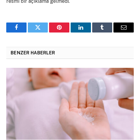
resmi bir açıklama gelmedi.
Facebook
Twitter
Pinterest
LinkedIn
Tumblr
Email
BENZER HABERLER