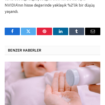
NVIDIA’nın hisse değerinde yaklaşık %2’lik bir düşüş
yaşandı​.
Facebook
Twitter
Pinterest
LinkedIn
Tumblr
Email
BENZER HABERLER