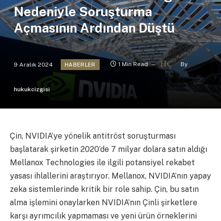
Nedeniyle Soruşturma
Açmasının Ardından Düştü
9 Aralık 2024
1 Min Read
By
HABERLER
hukukcizgisi
Çin, NVIDIA’ye yönelik antitröst soruşturması
başlatarak şirketin 2020’de 7 milyar dolara satın aldığı
Mellanox Technologies ile ilgili potansiyel rekabet
yasası ihlallerini araştırıyor. Mellanox, NVIDIA’nın yapay
zeka sistemlerinde kritik bir role sahip. Çin, bu satın
alma işlemini onaylarken NVIDIA’nın Çinli şirketlere
karşı ayrımcılık yapmaması ve yeni ürün örneklerini