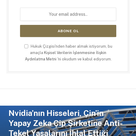
Hukuk Çizgisi'nden haber almak istiyorum, bu
amaçla
Kişisel Verilerin İşlenmesine İlişkin
Aydınlatma Metni
'ni okudum ve kabul ediyorum.
Nvidia’nın Hisseleri, Çin’in
Yapay Zeka Çip Şirketine Anti-
Tekel Yasalarını İhlal Ettiği