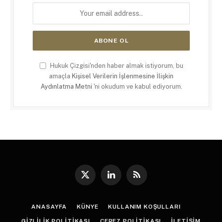
Hukuk Çizgisi'nden haber almak istiyorum, bu
amaçla
Kişisel Verilerin İşlenmesine İlişkin
Aydınlatma Metni
'ni okudum ve kabul ediyorum.
X
LinkedIn
RSS
(Twitter)
ANASAYFA
KÜNYE
KULLANIM KOŞULLARI
GIZLILIK POLITIKASI
ÇEREZ POLITIKASI
İLETIŞIM