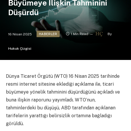
Büyümeye İlişkin Tahminini
Düşürdü
16 Nisan 2025
1 Min Read
By
HABERLER
Hukuk Çizgisi
Dünya Ticaret Örgütü (WTO) 16 Nisan 2025 tarihinde
resmi internet sitesine eklediği açıklama ile, ticari
büyümeye yönelik tahminini düşürdüğünü açıkladı ve
buna ilişkin raporunu yayımladı. WTO’nun,
tahminlerdeki bu düşüşü, ABD tarafından açıklanan
tarifelerin yarattığı belirsizlik ortamına bağladığı
görüldü.