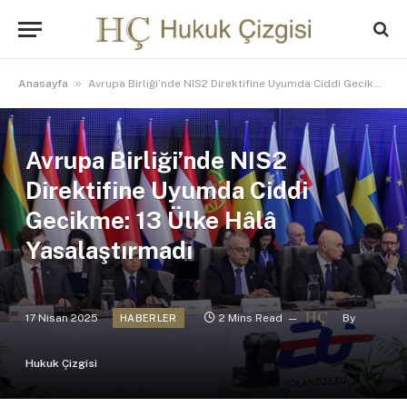
»
Anasayfa
Avrupa Birliği’nde NIS2 Direktifine Uyumda Ciddi Gecikme: 13 Ülke Hâlâ Yasalaştırmadı
Avrupa Birliği’nde NIS2
Direktifine Uyumda Ciddi
Gecikme: 13 Ülke Hâlâ
Yasalaştırmadı
17 Nisan 2025
2 Mins Read
By
HABERLER
Hukuk Çizgisi