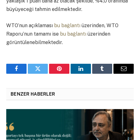
yaklaşık 1 puan daha az olacak şekilde, %4,0 oranında
büyüyeceği tahmin edilmektedir.
WTO’nun açıklaması
bu bağlantı
üzerinden, WTO
Raporu’nun tamamı ise
bu bağlantı
üzerinden
görüntülenebilmektedir.
Facebook
Twitter
Pinterest
LinkedIn
Tumblr
Email
BENZER HABERLER