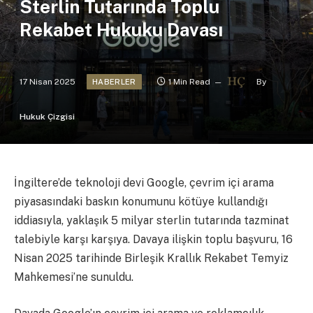
Sterlin Tutarında Toplu
Rekabet Hukuku Davası
17 Nisan 2025
1 Min Read
By
HABERLER
Hukuk Çizgisi
İngiltere’de teknoloji devi Google, çevrim içi arama
piyasasındaki baskın konumunu kötüye kullandığı
iddiasıyla, yaklaşık 5 milyar sterlin tutarında tazminat
talebiyle karşı karşıya. Davaya ilişkin toplu başvuru, 16
Nisan 2025 tarihinde Birleşik Krallık Rekabet Temyiz
Mahkemesi’ne sunuldu.