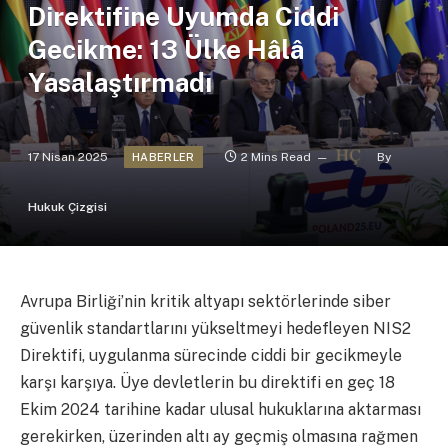
Direktifine Uyumda Ciddi
Gecikme: 13 Ülke Hâlâ
Yasalaştırmadı
17 Nisan 2025
2 Mins Read
By
HABERLER
Hukuk Çizgisi
Avrupa Birliği’nin kritik altyapı sektörlerinde siber
güvenlik standartlarını yükseltmeyi hedefleyen NIS2
Direktifi, uygulanma sürecinde ciddi bir gecikmeyle
karşı karşıya. Üye devletlerin bu direktifi en geç 18
Ekim 2024 tarihine kadar ulusal hukuklarına aktarması
gerekirken, üzerinden altı ay geçmiş olmasına rağmen