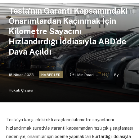
Tesla’nın Garanti Kapsamındaki
Onarımlardan Kaçınmak İçin
Kilometre Sayacını
Hızlandırdığı İddiasıyla ABD’de
Dava Açıldı
18 Nisan 2025
1 Min Read
By
HABERLER
Hukuk Çizgisi
Tesla’ya karşı, elektrikli araçların kilometre sayaçlarını
hızlandırmak suretiyle garanti kapsamından hızlı çıkış sağlaması
nedeniyle, onarımlar için ödeme yapmaktan kurtardığı iddiasıyla